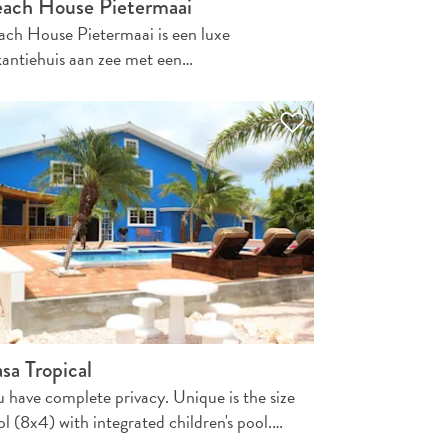
ach House Pietermaai
ach House Pietermaai is een luxe
kantiehuis aan zee met een…
sa Tropical
u have complete privacy. Unique is the size
l (8x4) with integrated children's pool.…