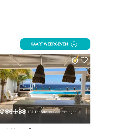
KAART WEERGEVEN
181 TripAdvisor Beoordelingen