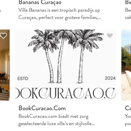
Bananas Curaçao
Be
s
Villa Bananas is een tropisch paradijs op
Be
Curaçao, perfect voor grotere families,…
va
BookCuracao.com
Ca
BookCuracao.com biedt met zorg
Yo
geselecteerde luxe villa’s en stijlvolle…
poo