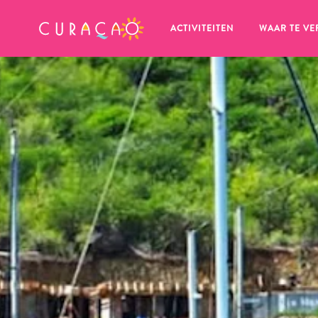
MIJN FAVORIETEN
ACTIVITEITEN
WAAR TE VE
Zo te zien heb je nog geen 
favoriete plekken opgeslagen.
Wanneer je iets op wil slaan om later nog eens te bekijk