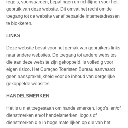
vervoer
regels, voorwaarden, bepalingen en richtlijnen voor het
Curaçaose
gebruik van deze website. Dit omvat het recht om de
cultuur
toegang tot de website vanaf bepaalde internetadressen
Foto's
te blokkeren.
The
LINKS
Blue
Wave
Deze website bevat voor het gemak van gebruikers links
Blogs
naar andere websites. De toegang tot andere websites
Nieuwste
die aan deze website zijn gekoppeld, is volledig voor
Activiteiten
eigen risico. Het Curaçao Toeristen Bureau aanvaardt
Duiken
geen aansprakelijkheid voor de inhoud van dergelijke
Kindvriendelijk
gekoppelde websites.
Kultuur
&
HANDELSMERKEN
Eten
Plan
Het is u niet toegestaan om handelsmerken, logo's, en/of
Je
dienstmerken en/of handelsmerken, logo's of
Trip
dienstmerken die in hoge mate lijken op die van het