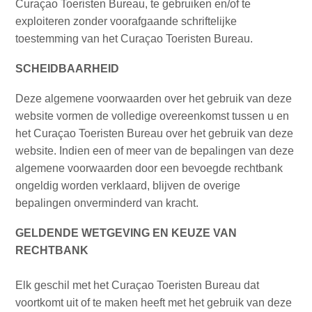
The
Curaçao Toeristen Bureau, te gebruiken en/of te
Blue
exploiteren zonder voorafgaande schriftelijke
Wave
toestemming van het Curaçao Toeristen Bureau.
Updates
SCHEIDBAARHEID
Nieuwste
Activiteiten
Deze algemene voorwaarden over het gebruik van deze
Duiken
website vormen de volledige overeenkomst tussen u en
Kindvriendelijk
het Curaçao Toeristen Bureau over het gebruik van deze
Kultuur
website. Indien een of meer van de bepalingen van deze
&
algemene voorwaarden door een bevoegde rechtbank
Eten
ongeldig worden verklaard, blijven de overige
Plan
bepalingen onverminderd van kracht.
Je
Trip
GELDENDE WETGEVING EN KEUZE VAN
The
RECHTBANK
Blue
Wave
Elk geschil met het Curaçao Toeristen Bureau dat
Updates
voortkomt uit of te maken heeft met het gebruik van deze