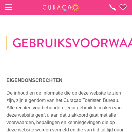
MIJN FAVORIETEN
Activiteiten
GEBRUIKSVOORWA
Zo te zien heb je nog geen favoriete 
plekken opgeslagen.
Wanneer je iets op wil slaan om later nog eens te 
bekijken, klik op het  
EIGENDOMSCRECHTEN
De inhoud en de informatie die op deze website te zien
zijn, zijn eigendom van het Curaçao Toeristen Bureau.
Alle rechten voorbehouden. Door gebruik te maken van
deze website geeft u aan dat u akkoord gaat met alle
voorwaarden, bepalingen en kennisgevingen die op
deze website worden vermeld en die van tijd tot tijd door