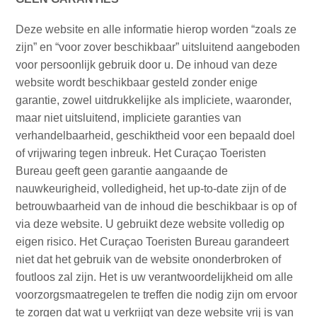
Nachtleven
en
Deze website en alle informatie hierop worden “zoals ze
entertainment
zijn” en “voor zover beschikbaar” uitsluitend aangeboden
Natuur
voor persoonlijk gebruik door u. De inhoud van deze
en
website wordt beschikbaar gesteld zonder enige
parken
garantie, zowel uitdrukkelijke als impliciete, waaronder,
Sauna
maar niet uitsluitend, impliciete garanties van
en
verhandelbaarheid, geschiktheid voor een bepaald doel
wellness
of vrijwaring tegen inbreuk. Het Curaçao Toeristen
Sport
Bureau geeft geen garantie aangaande de
en
nauwkeurigheid, volledigheid, het up-to-date zijn of de
golf
betrouwbaarheid van de inhoud die beschikbaar is op of
Stranden
via deze website. U gebruikt deze website volledig op
Taxidiensten
eigen risico. Het Curaçao Toeristen Bureau garandeert
Tours
niet dat het gebruik van de website ononderbroken of
Wateractiviteiten
foutloos zal zijn. Het is uw verantwoordelijkheid om alle
Winkelgebieden
voorzorgsmaatregelen te treffen die nodig zijn om ervoor
Waar
te zorgen dat wat u verkrijgt van deze website vrij is van