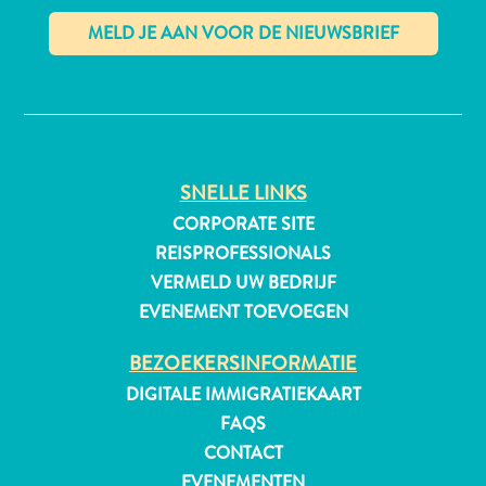
✕
SNELLE LINKS
Duiken
CORPORATE SITE
en
REISPROFESSIONALS
snorkelen
op
VERMELD UW BEDRIJF
Curaçao
EVENEMENT TOEVOEGEN
BEZOEKERSINFORMATIE
DIGITALE IMMIGRATIEKAART
FAQS
CONTACT
EVENEMENTEN