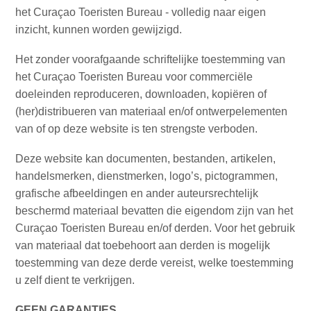
het Curaçao Toeristen Bureau - volledig naar eigen
inzicht, kunnen worden gewijzigd.
Autoverhuur
Het zonder voorafgaande schriftelijke toestemming van
Bezienswaardigheden
het Curaçao Toeristen Bureau voor commerciële
Diversen
doeleinden reproduceren, downloaden, kopiëren of
Duik-
(her)distribueren van materiaal en/of ontwerpelementen
en
van of op deze website is ten strengste verboden.
snorkelplekken
Deze website kan documenten, bestanden, artikelen,
Duikoperators
handelsmerken, dienstmerken, logo’s, pictogrammen,
Eten
grafische afbeeldingen en ander auteursrechtelijk
en
beschermd materiaal bevatten die eigendom zijn van het
drinken
Curaçao Toeristen Bureau en/of derden. Voor het gebruik
Kunst
van materiaal dat toebehoort aan derden is mogelijk
en
toestemming van deze derde vereist, welke toestemming
cultuur
u zelf dient te verkrijgen.
Landactiviteiten
Musea
GEEN GARANTIES