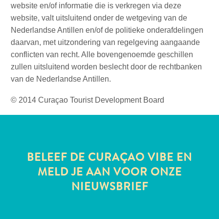
website en/of informatie die is verkregen via deze
website, valt uitsluitend onder de wetgeving van de
Nederlandse Antillen en/of de politieke onderafdelingen
daarvan, met uitzondering van regelgeving aangaande
conflicten van recht. Alle bovengenoemde geschillen
zullen uitsluitend worden beslecht door de rechtbanken
van de Nederlandse Antillen.
© 2014 Curaçao Tourist Development Board
Van
bohohotels
tot
arty
restaurants:
BELEEF DE CURAÇAO VIBE EN
mijn
MELD JE AAN VOOR ONZE
creatieve
NIEUWSBRIEF
Curaçao-
gids