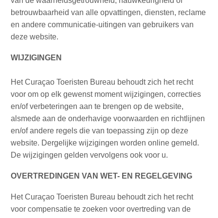
van de waarheidsgetrouwheid, nauwkeurigheid of
Naar
betrouwbaarheid van alle opvattingen, diensten, reclame
Curaçao
en andere communicatie-uitingen van gebruikers van
Curaçao
deze website.
Reis
WIJZIGINGEN
Apps
Reisplannen
Het Curaçao Toeristen Bureau behoudt zich het recht
Evenementen
voor om op elk gewenst moment wijzigingen, correcties
Romantiek
en/of verbeteringen aan te brengen op de website,
&
alsmede aan de onderhavige voorwaarden en richtlijnen
Bruiloften
en/of andere regels die van toepassing zijn op deze
Vergaderingen
website. Dergelijke wijzigingen worden online gemeld.
&
De wijzigingen gelden vervolgens ook voor u.
Conferenties
Reizen
OVERTREDINGEN VAN WET- EN REGELGEVING
naar
Curaçao
Het Curaçao Toeristen Bureau behoudt zich het recht
Lokaal
voor compensatie te zoeken voor overtreding van de