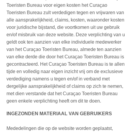
Toeristen Bureau voor eigen kosten het Curaçao
Toeristen Bureau zult verdedigen tegen en vrijwaren van
alle aansprakelijkheid, claims, kosten, waaronder kosten
All-
voor juridische bijstand, die voortkomen uit uw gebruik
inclusive
en/of misbruik van deze website. Deze verplichting van u
Appartementen
geldt ook ten aanzien van elke individuele medewerker
Hotels
van het Curaçao Toeristen Bureau, almede ten aanzien
en
van elke derde die door het Curaçao Toeristen Bureau is
Resorts
gecontracteerd. Het Curaçao Toeristen Bureau is te allen
Vakantiewoningen
tijde en volledig naar eigen inzicht vrij om de exclusieve
Plan
verdediging namens u tegen en/of in verband met
je
dergelijke aansprakelijkheid of claims op zich te nemen,
bezoek
met dien verstande dat het Curaçao Toeristen Bureau
geen enkele verplichting heeft om dit te doen.
INGEZONDEN MATERIAAL VAN GEBRUIKERS
Mededelingen die op de website worden geplaatst,