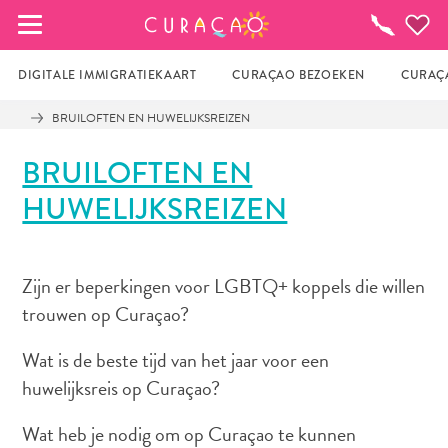
MIJN FAVORIETEN
Activiteiten
DIGITALE IMMIGRATIEKAART
CURAÇAO BEZOEKEN
CURAÇA
BRUILOFTEN EN HUWELIJKSREIZEN
Zo te zien heb je nog geen favoriete 
BRUILOFTEN EN
plekken opgeslagen.
HUWELIJKSREIZEN
Wanneer je iets op wil slaan om later nog eens te 
bekijken, klik op het  
Zijn er beperkingen voor LGBTQ+ koppels die willen
trouwen op Curaçao?
Wat is de beste tijd van het jaar voor een
huwelijksreis op Curaçao?
Wat heb je nodig om op Curaçao te kunnen