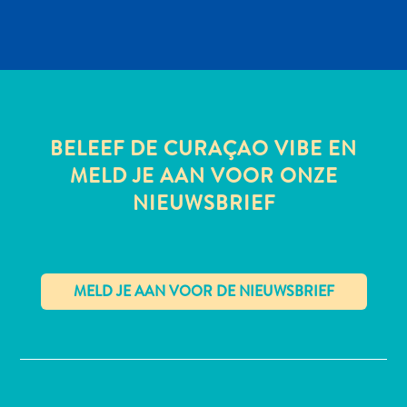
All-
inclusive
Appartementen
BELEEF DE CURAÇAO VIBE EN
Hotels
MELD JE AAN VOOR ONZE
en
Resorts
NIEUWSBRIEF
Vakantiewoningen
Plan
je
bezoek
✕