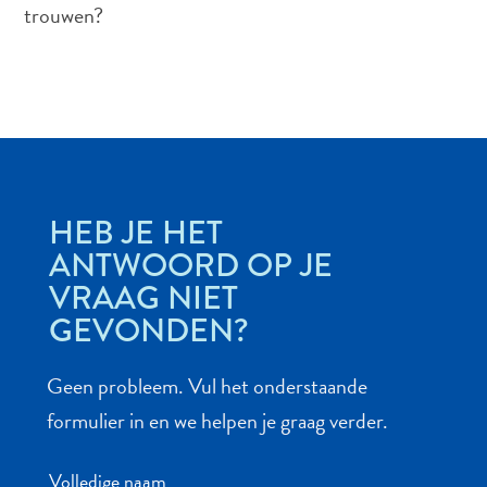
trouwen?
Autoverhuur
Bezienswaardigheden
Diversen
Duik-
en
HEB JE HET
snorkelplekken
Duikoperators
ANTWOORD OP JE
Eten
VRAAG NIET
en
GEVONDEN?
drinken
Kunst
Geen probleem. Vul het onderstaande
en
cultuur
formulier in en we helpen je graag verder.
Landactiviteiten
Musea
Volledige naam