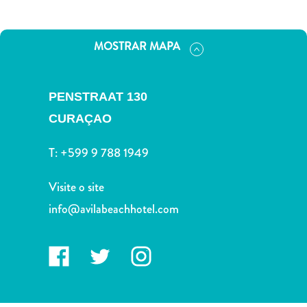
Terra
de
outros
MOSTRAR MAPA
Esportes
e
Golfe
PENSTRAAT 130
Excursões
CURAÇAO
Locais
de
T:
+599 9 788 1949
mergulho
e
Visite o site
snorkel
info@avilabeachhotel.com
Museus
Natureza
e
Parques
Noite
e