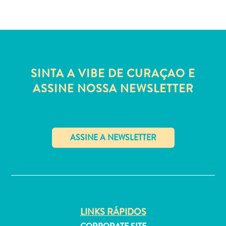
Estar
Onde
ficar
SINTA A VIBE DE CURAÇAO E
ASSINE NOSSA NEWSLETTER
✕
LINKS RÁPIDOS