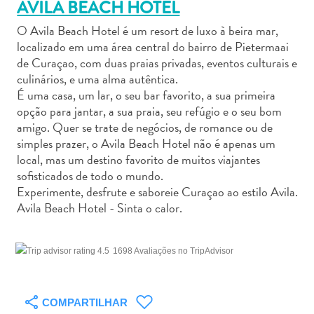
AVILA BEACH HOTEL
O Avila Beach Hotel é um resort de luxo à beira mar,
localizado em uma área central do bairro de Pietermaai
de Curaçao, com duas praias privadas, eventos culturais e
culinários, e uma alma autêntica.
Aluguel
É uma casa, um lar, o seu bar favorito, a sua primeira
de
opção para jantar, a sua praia, seu refúgio e o seu bom
amigo. Quer se trate de negócios, de romance ou de
Carros
simples prazer, o Avila Beach Hotel não é apenas um
Áreas
local, mas um destino favorito de muitos viajantes
de
sofisticados de todo o mundo.
Compras
Experimente, desfrute e saboreie Curaçao ao estilo Avila.
Arte
Avila Beach Hotel - Sinta o calor.
e
Cultura
Atividades
1698 Avaliações no TripAdvisor
Aquáticas
Aventuras
em
COMPARTILHAR