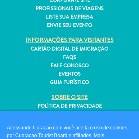
CORPORATE SITE
PROFISSIONAIS DE VIAGENS
LISTE SUA EMPRESA
ENVIE SEU EVENTO
Aluguel
INFORMAÇÕES PARA VISITANTES
de
CARTÃO DIGITAL DE IMIGRAÇÃO
Férias
FAQS
Apartamentos
FALE CONOSCO
Hotéis
EVENTOS
e
GUIA TURÍSTICO
resorts
Tudo
SOBRE O SITE
incluído
POLÍTICA DE PRIVACIDADE
Planeje
TERMOS DE USO
sua
visita
Acessando Curacao.com você aceita o uso de cookies
SIGA-NOS
por Cuaracao Tourist Board e afiliados. Mais