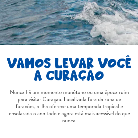
Terra
de
outros
Esportes
e
Golfe
Excursões
Locais
VAMOS LEVAR VOCÊ
de
A CURAÇAO
mergulho
e
snorkel
Nunca há um momento monótono ou uma época ruim
Museus
para visitar Curaçao. Localizada fora da zona de
Natureza
furacões, a ilha oferece uma temporada tropical e
e
ensolarada o ano todo e agora está mais acessível do que
Parques
nunca.
Noite
e