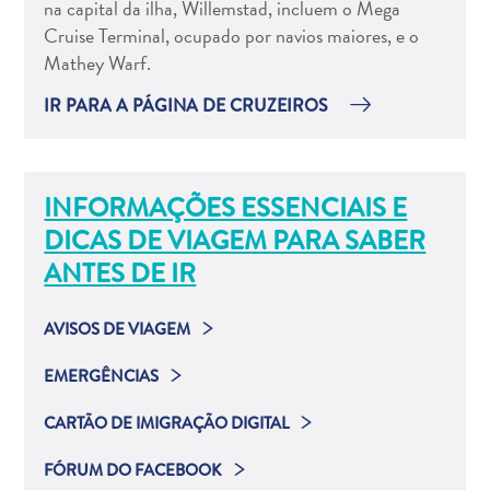
na capital da ilha, Willemstad, incluem o Mega
Estar
Cruise Terminal, ocupado por navios maiores, e o
Onde
Mathey Warf.
ficar
IR PARA A PÁGINA DE CRUZEIROS
INFORMAÇÕES ESSENCIAIS E
DICAS DE VIAGEM PARA SABER
ANTES DE IR
AVISOS DE VIAGEM
Saiba mais sobre os requisitos de viagem de
EMERGÊNCIAS
Curaçao, incluindo documentos necessários,
Em caso de emergência ou para assistência
CARTÃO DE IMIGRAÇÃO DIGITAL
informações sobre vacinas, despesas de viagem e
imediata, utilize os seguintes números de telefone:
outros detalhes em nossa
Página de Avisos de
O Cartão de Imigração Digital é um formulário
FÓRUM DO FACEBOOK
(polícia e corpo de bombeiros),
(polícia,
911
917
Viagem
.