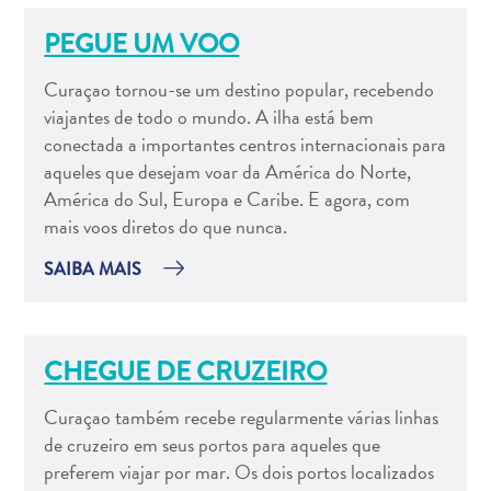
Entretenimento
PEGUE UM VOO
Operadores
de
Curaçao tornou-se um destino popular, recebendo
Mergulho
viajantes de todo o mundo. A ilha está bem
Pontos
conectada a importantes centros internacionais para
Turísticos
aqueles que desejam voar da América do Norte,
e
América do Sul, Europa e Caribe. E agora, com
Monumentos
mais voos diretos do que nunca.
Praias
Restaurantes
SAIBA MAIS
e
Bares
Serviços
CHEGUE DE CRUZEIRO
de
táxi
Curaçao também recebe regularmente várias linhas
Spa
de cruzeiro em seus portos para aqueles que
e
preferem viajar por mar. Os dois portos localizados
Bem-