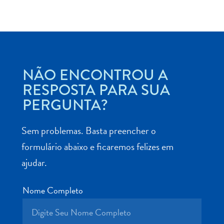
Aluguel
NÃO ENCONTROU A
de
RESPOSTA PARA SUA
Carros
PERGUNTA?
Áreas
de
Compras
Sem problemas. Basta preencher o
Arte
formulário abaixo e ficaremos felizes em
e
ajudar.
Cultura
Atividades
Nome Completo
Aquáticas
Aventuras
em