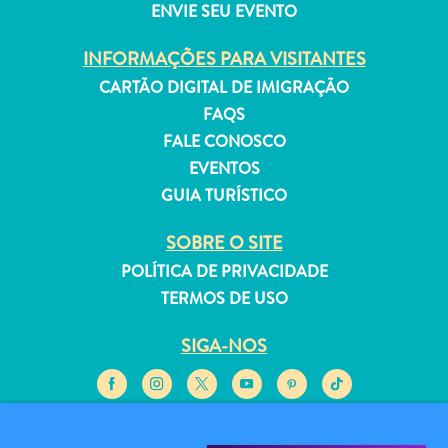
ENVIE SEU EVENTO
INFORMAÇÕES PARA VISITANTES
CARTÃO DIGITAL DE IMIGRAÇÃO
FAQS
Aluguel
FALE CONOSCO
de
EVENTOS
Férias
Apartamentos
GUIA TURÍSTICO
Hotéis
SOBRE O SITE
e
resorts
POLÍTICA DE PRIVACIDADE
Tudo
TERMOS DE USO
incluído
Planeje
SIGA-NOS
sua
visita
© 2026 Curaçao Tourist Board