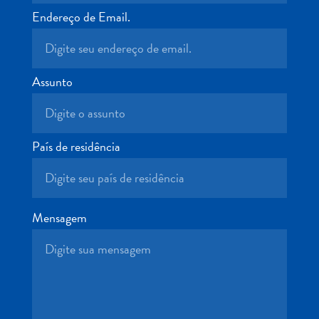
Terra
Endereço de Email.
de
outros
Esportes
e
Assunto
Golfe
Excursões
Locais
País de residência
de
mergulho
e
snorkel
Mensagem
Museus
Natureza
e
Parques
Noite
e