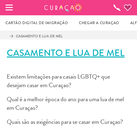
MEUS FAVORITOS
O
que
fazer
CARTÃO DIGITAL DE IMIGRAÇÃO
CHEGAR A CURAÇAO
AL
CASAMENTO E LUA DE MEL
Você ainda não salvou nenhum local 
CASAMENTO E LUA DE MEL
favorito.
Existem limitações para casais LGBTQ+ que
Sempre que você quiser salvar algo para mais tarde, 
desejam casar em Curaçao?
certifique-se de clicar no  
Qual é a melhor época do ano para uma lua de mel
em Curaçao?
Quais são as exigências para se casar em Curaçao?