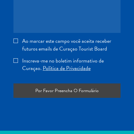
Entretenimento
Operadores
de
Mergulho
Pontos
Ao marcar este campo você aceita receber
Turísticos
e
futuros emails de Curaçao Tourist Board
Monumentos
Inscreva-me no boletim informativo de
Praias
Curaçao.
Política de Privacidade
Restaurantes
e
Bares
Serviços
de
táxi
Spa
e
Bem-