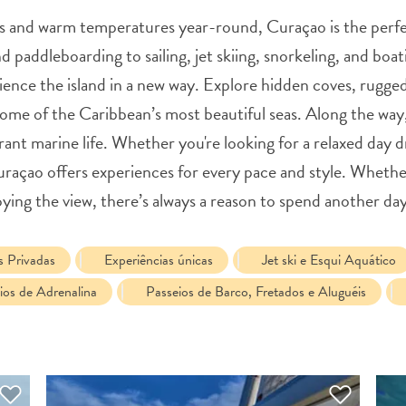
s and warm temperatures year-round, Curaçao is the perfec
 paddleboarding to sailing, jet skiing, snorkeling, and boat
COPIE LINK
ience the island in a new way. Explore hidden coves, rugged
ome of the Caribbean’s most beautiful seas. Along the way,
ant marine life. Whether you're looking for a relaxed day dr
raçao offers experiences for every pace and style. Whethe
oying the view, there’s always a reason to spend another da
s Privadas
Experiências únicas
Jet ski e Esqui Aquático
ios de Adrenalina
Passeios de Barco, Fretados e Aluguéis