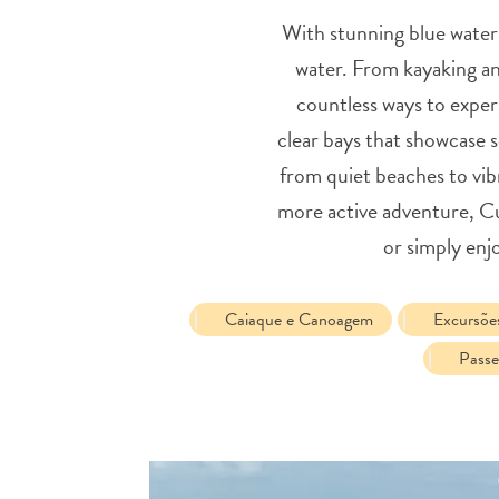
With stunning blue water
water. From kayaking and
countless ways to exper
clear bays that showcase s
from quiet beaches to vibr
more active adventure, Cu
or simply enj
Caiaque e Canoagem
Excursõe
Passe