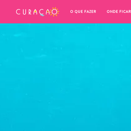
MEUS FAVORITOS
O QUE FAZER
ONDE FICAR
Você ainda não salvou nenhum 
local favorito.
Sempre que você quiser salvar algo para mais tarde, cer