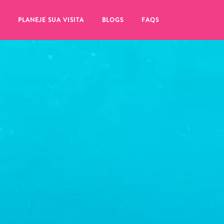
PLANEJE SUA VISITA
BLOGS
FAQS
tifique-se de clicar no