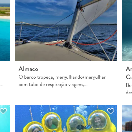
Almaco
An
Cu
O barco tropeça, mergulhando/mergulhar
a…
com tubo de respiração viagens,…
Be
de