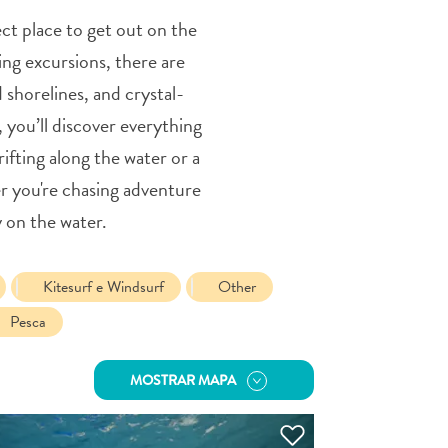
t place to get out on the
ing excursions, there are
 shorelines, and crystal-
 you’ll discover everything
ifting along the water or a
r you're chasing adventure
y on the water.
Kitesurf e Windsurf
Other
Pesca
MOSTRAR MAPA