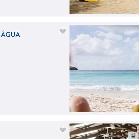
A ÁGUA
 oeste da ilha
iel