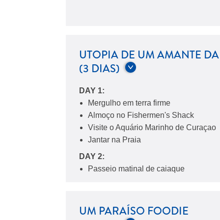
UTOPIA DE UM AMANTE D
(3 DIAS)
DAY 1:
Mergulho em terra firme
Almoço no Fishermen's Shack
Visite o Aquário Marinho de Curaçao
Jantar na Praia
DAY 2:
Passeio matinal de caiaque
Snorkel na Praia de Tugboat
Tour de mergulho com snorkel no lado
Almoço à beira-mar na área de Jan Th
UM PARAÍSO FOODIE
Passe o resto da tarde na praia