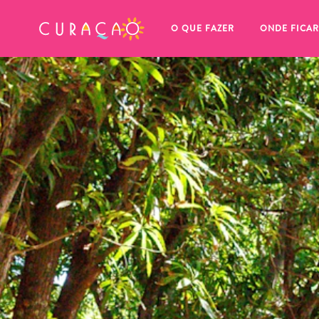
MEUS FAVORITOS
O QUE FAZER
ONDE FICAR
Você ainda não salvou nenhum 
local favorito.
Sempre que você quiser salvar algo para mais tarde, cer