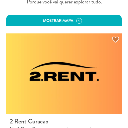
Porque você vai querer explorar tudo.
&
gastronomia
Familiar
MOSTRAR MAPA
Mergulho
Planeje
sua
viagem
The
Blue
Wave
2 Rent Curacao