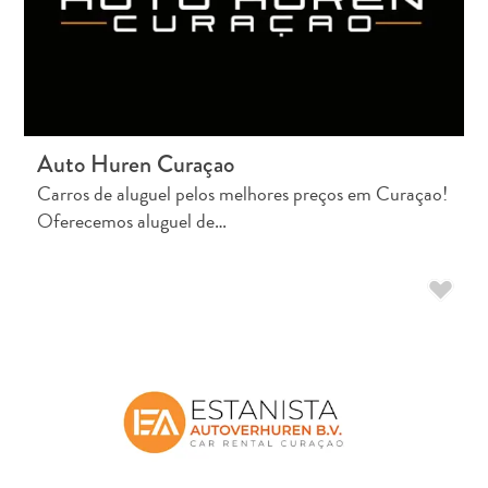
vacinações
-
Hospitais
Deslocamento
Dinheiro,
Auto Huren Curaçao
caixas
Carros de aluguel pelos melhores preços em Curaçao!
eletrônicos
Oferecemos aluguel de…
e
gorjetas
Alojamento
Atividades
Refeições
Vida
noturna
Cultura
Meteorologia
Acessibilidade