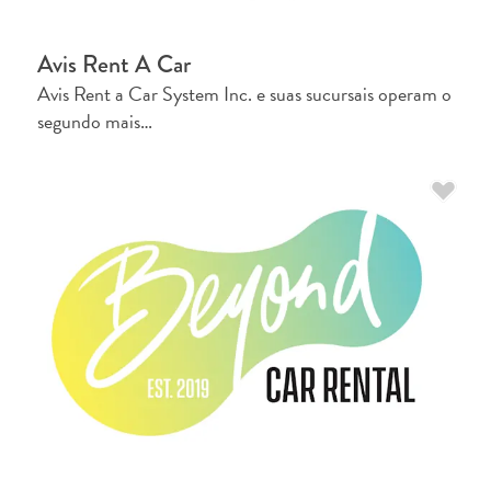
P
O
Avis Rent A Car
R
DEUTSCH
Avis Rent a Car System Inc. e suas sucursais operam o
T
segundo mais…
ENGLISH
U
G
ESPAÑOL
U
Ê
FRANÇAIS
S
NEDERLANDS
PORTUGUÊS