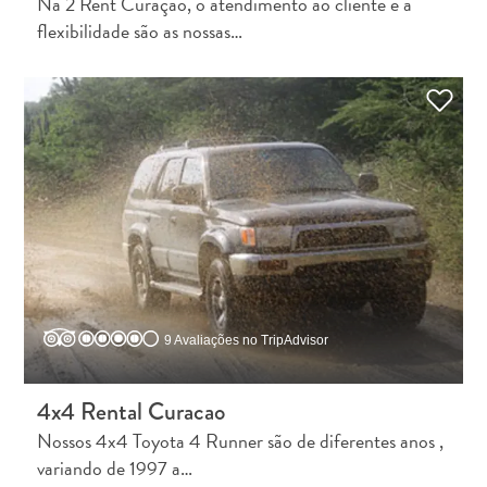
Na 2 Rent Curaçao, o atendimento ao cliente e a
Dos
flexibilidade são as nossas…
hotéis
Boho
aos
restaurantes
cheios
de
arte:
meu
guia
criativo
de
Curaçao
9 Avaliações no TripAdvisor
4x4 Rental Curacao
Nossos 4x4 Toyota 4 Runner são de diferentes anos ,
variando de 1997 a…