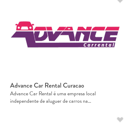
Curaçao
é
conhecida?
Advance Car Rental Curacao
O
Advance Car Rental é uma empresa local
artista
independente de aluguer de carros na…
em
você:
descubra
seu
amor