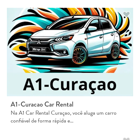
Mergulho
e
Snorkel
em
Curaçao
A1-Curacao Car Rental
Na A1 Car Rental Curaçao, você aluga um carro
confiável de forma rápida e…
Pelo
que