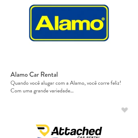
pela
arte
em
Curaçao
FAQs
Alamo Car Rental
Quando você alugar com a Alamo, você corre feliz!
Com uma grande variedade…