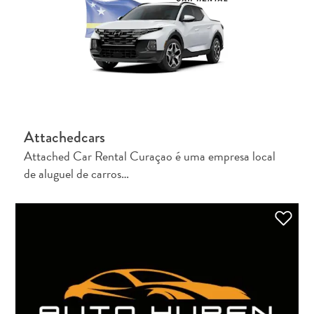
Cartão
Attachedcars
Digital
Attached Car Rental Curaçao é uma empresa local
de
de aluguel de carros…
Imigração
Chegar
a
Curaçao
Alfândega
e
imigração
Saúde
e