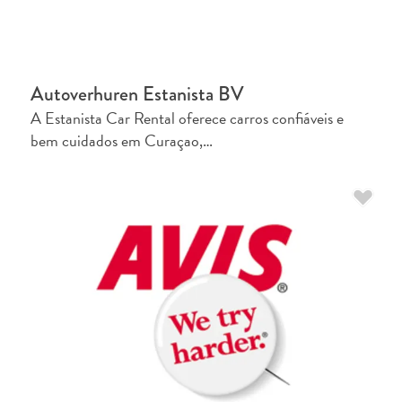
Acesso
à
internet
e
Autoverhuren Estanista BV
serviço
de
A Estanista Car Rental oferece carros confiáveis e
celular
bem cuidados em Curaçao,…
Eletricidade
Outros
Casamento
e
lua
de
mel
Cartão
Digital
de
Imigração