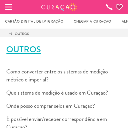
MEUS FAVORITOS
O
que
fazer
CARTÃO DIGITAL DE IMIGRAÇÃO
CHEGAR A CURAÇAO
AL
OUTROS
Você ainda não salvou nenhum local 
OUTROS
favorito.
Como converter entre os sistemas de medição
Sempre que você quiser salvar algo para mais tarde, 
métrico e imperial?
certifique-se de clicar no  
Que sistema de medição é usado em Curaçao?
Onde posso comprar selos em Curaçao?
É possível enviar/receber correspondência em
Curaçao?