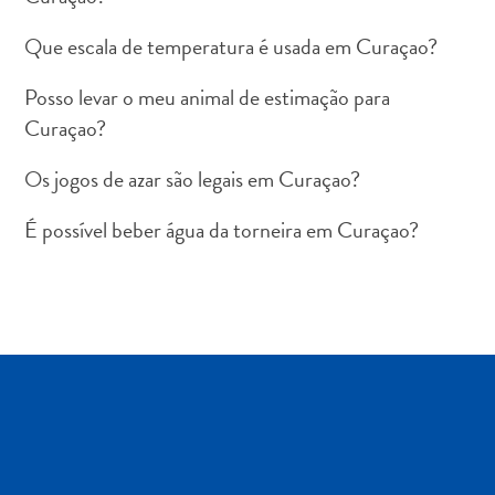
Que escala de temperatura é usada em Curaçao?
Posso levar o meu animal de estimação para
Curaçao?
Aluguel
de
Os jogos de azar são legais em Curaçao?
Carros
É possível beber água da torneira em Curaçao?
Áreas
de
Compras
Arte
e
Cultura
Atividades
Aquáticas
Aventuras
em