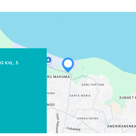
G KVL. 5
WHATSAPP