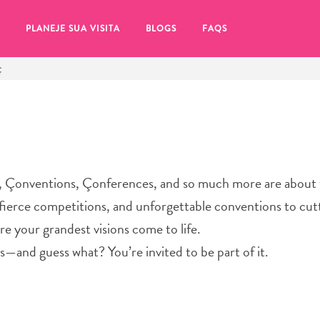
PLANEJE SUA VISITA
BLOGS
FAQS
Ç
 Çonventions, Çonferences, and so much more are about 
 fierce competitions, and unforgettable conventions to cu
e your grandest visions come to life.
s—and guess what? You’re invited to be part of it.
tifique-se de clicar no