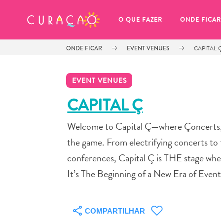
MEUS FAVORITOS
O QUE FAZER
ONDE FICAR
ONDE FICAR
EVENT VENUES
CAPITAL 
EVENT VENUES
CAPITAL Ç
Welcome to Capital Ç—where Çoncerts,
Você ainda não salvou nenhum 
local favorito.
the game. From electrifying concerts to
conferences, Capital Ç is THE stage wher
It’s The Beginning of a New Era of Event
Sempre que você quiser salvar algo para mais tarde, cer
COMPARTILHAR