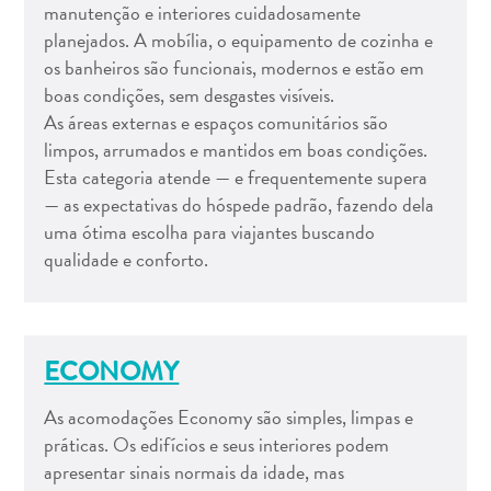
manutenção e interiores cuidadosamente
planejados. A mobília, o equipamento de cozinha e
os banheiros são funcionais, modernos e estão em
boas condições, sem desgastes visíveis.
As áreas externas e espaços comunitários são
Aluguel
limpos, arrumados e mantidos em boas condições.
de
Esta categoria atende — e frequentemente supera
Férias
— as expectativas do hóspede padrão, fazendo dela
Apartamentos
uma ótima escolha para viajantes buscando
Hotéis
qualidade e conforto.
e
resorts
Tudo
incluído
ECONOMY
Planeje
sua
As acomodações Economy são simples, limpas e
visita
práticas. Os edifícios e seus interiores podem
apresentar sinais normais da idade, mas