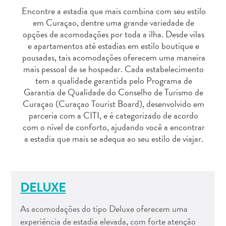
Entretenimento
Encontre a estadia que mais combina com seu estilo
Operadores
em Curaçao, dentre uma grande variedade de
de
opções de acomodações por toda a ilha. Desde vilas
Mergulho
e apartamentos até estadias em estilo boutique e
Pontos
pousadas, tais acomodações oferecem uma maneira
mais pessoal de se hospedar. Cada estabelecimento
Turísticos
tem a qualidade garantida pelo Programa de
e
Garantia de Qualidade do Conselho de Turismo de
Monumentos
Curaçao (Curaçao Tourist Board), desenvolvido em
Praias
parceria com a CITI, e é categorizado de acordo
Restaurantes
com o nível de conforto, ajudando você a encontrar
e
a estadia que mais se adequa ao seu estilo de viajar.
Bares
Serviços
de
táxi
DELUXE
Spa
e
As acomodações do tipo Deluxe oferecem uma
Bem-
experiência de estadia elevada, com forte atenção