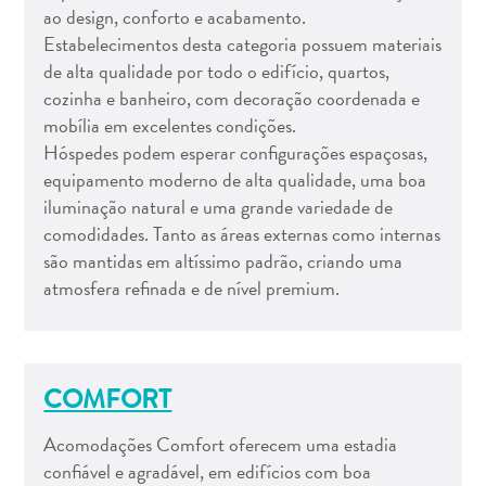
Estar
ao design, conforto e acabamento.
Onde
Estabelecimentos desta categoria possuem materiais
ficar
de alta qualidade por todo o edifício, quartos,
cozinha e banheiro, com decoração coordenada e
mobília em excelentes condições.
Hóspedes podem esperar configurações espaçosas,
equipamento moderno de alta qualidade, uma boa
iluminação natural e uma grande variedade de
comodidades. Tanto as áreas externas como internas
são mantidas em altíssimo padrão, criando uma
atmosfera refinada e de nível premium.
COMFORT
Acomodações Comfort oferecem uma estadia
confiável e agradável, em edifícios com boa