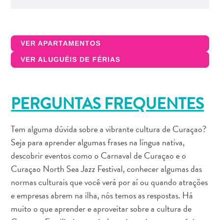
Requisitos
de
viagem
Por
VER APARTAMENTOS
que
VER ALUGUÉIS DE FÉRIAS
Curaçao?
Cruzeiro
Em
PERGUNTAS FREQUENTES
Curaçao
Aplicativos
de
Tem alguma dúvida sobre a vibrante cultura de Curaçao?
viagem
Seja para aprender algumas frases na língua nativa,
Itinerários
descobrir eventos como o Carnaval de Curaçao e o
Eventos
Curaçao North Sea Jazz Festival, conhecer algumas das
Romance
normas culturais que você verá por aí ou quando atrações
e
e empresas abrem na ilha, nós temos as respostas. Há
Casamentos
muito o que aprender e aproveitar sobre a cultura de
Reuniões