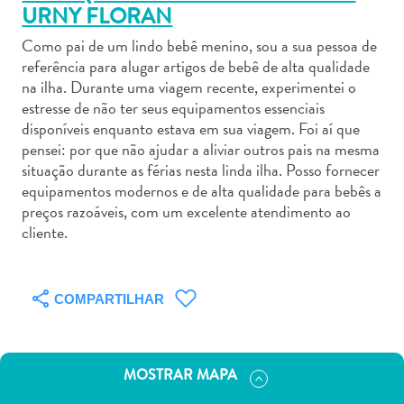
URNY FLORAN
Como pai de um lindo bebê menino, sou a sua pessoa de
referência para alugar artigos de bebê de alta qualidade
na ilha. Durante uma viagem recente, experimentei o
estresse de não ter seus equipamentos essenciais
Aluguel
disponíveis enquanto estava em sua viagem. Foi aí que
de
pensei: por que não ajudar a aliviar outros pais na mesma
Carros
situação durante as férias nesta linda ilha. Posso fornecer
Áreas
equipamentos modernos e de alta qualidade para bebês a
de
preços razoáveis, com um excelente atendimento ao
cliente.
Compras
Arte
e
Cultura
COMPARTILHAR
Atividades
Aquáticas
Aventuras
MOSTRAR MAPA
em