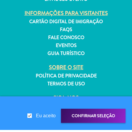
INFORMAÇÕES PARA VISITANTES
CARTÃO DIGITAL DE IMIGRAÇÃO
FAQS
Aluguel
FALE CONOSCO
de
EVENTOS
Férias
GUIA TURÍSTICO
Apartamentos
Hotéis
SOBRE O SITE
e
POLÍTICA DE PRIVACIDADE
resorts
TERMOS DE USO
Tudo
incluído
SIGA-NOS
Planeje
sua
visita
CONFIRMAR SELEÇÃO
Eu aceito
© 2026 Curaçao Tourist Board