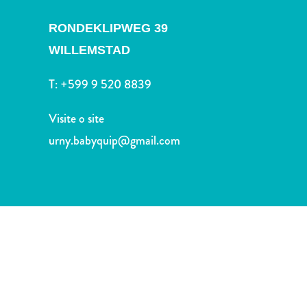
Terra
de
RONDEKLIPWEG 39
outros
WILLEMSTAD
Esportes
e
T:
+599 9 520 8839
Golfe
Excursões
Visite o site
Locais
urny.babyquip@gmail.com
de
mergulho
e
snorkel
Museus
Natureza
e
Parques
Noite
e