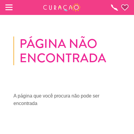
MEUS FAVORITOS
O
que
fazer
PÁGINA NÃO
Você ainda não salvou nenhum local 
ENCONTRADA
favorito.
Sempre que você quiser salvar algo para mais tarde, 
certifique-se de clicar no  
A página que você procura não pode ser
encontrada