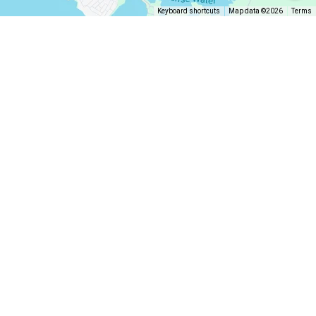
Keyboard shortcuts
Map data ©2026
Terms