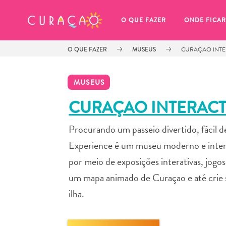
MEUS FAVORITOS
O QUE FAZER
ONDE FICAR
O QUE FAZER
MUSEUS
CURAÇAO INTE
MUSEUS
CURAÇAO INTERACT
Procurando um passeio divertido, fácil d
Você ainda não salvou nenhum 
local favorito.
Experience é um museu moderno e interati
por meio de exposições interativas, jogos 
um mapa animado de Curaçao e até crie s
ilha.
Sempre que você quiser salvar algo para mais tarde, cer