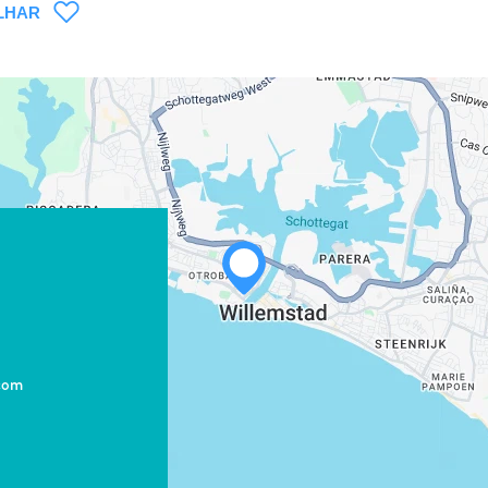
LHAR
com
WHATSAPP