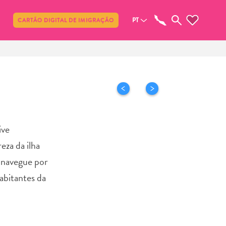
Compartilhar
PT
CARTÃO DIGITAL DE IMIGRAÇÃO
ive
eza da ilha
, navegue por
abitantes da