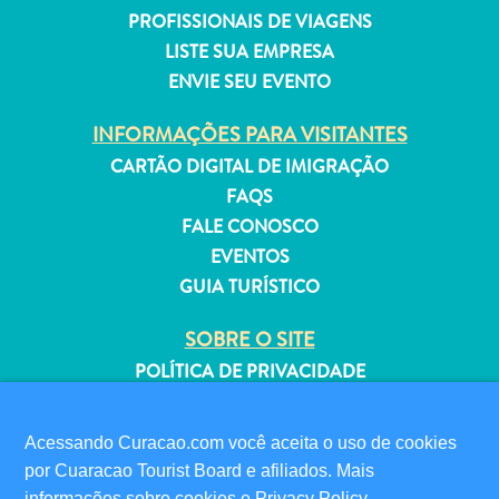
PROFISSIONAIS DE VIAGENS
LISTE SUA EMPRESA
ENVIE SEU EVENTO
INFORMAÇÕES PARA VISITANTES
Aluguel
de
CARTÃO DIGITAL DE IMIGRAÇÃO
Férias
FAQS
Apartamentos
FALE CONOSCO
Hotéis
EVENTOS
e
GUIA TURÍSTICO
resorts
Tudo
SOBRE O SITE
incluído
POLÍTICA DE PRIVACIDADE
Planeje
TERMOS DE USO
sua
visita
Acessando Curacao.com você aceita o uso de cookies
SIGA-NOS
por Cuaracao Tourist Board e afiliados. Mais
informações sobre cookies e
Privacy Policy