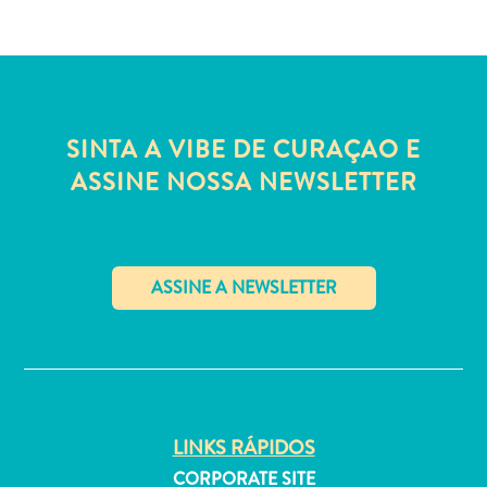
Estar
Onde
ficar
SINTA A VIBE DE CURAÇAO E
ASSINE NOSSA NEWSLETTER
✕
LINKS RÁPIDOS
CORPORATE SITE