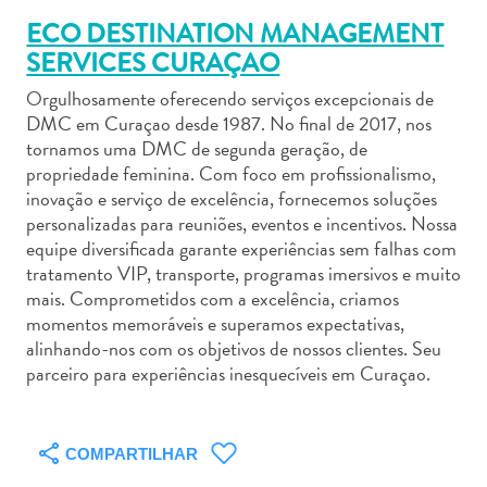
ECO DESTINATION MANAGEMENT
SERVICES CURAÇAO
Orgulhosamente oferecendo serviços excepcionais de
DMC em Curaçao desde 1987. No final de 2017, nos
Aluguel
tornamos uma DMC de segunda geração, de
de
propriedade feminina. Com foco em profissionalismo,
inovação e serviço de excelência, fornecemos soluções
Carros
personalizadas para reuniões, eventos e incentivos. Nossa
Áreas
equipe diversificada garante experiências sem falhas com
de
tratamento VIP, transporte, programas imersivos e muito
Compras
mais. Comprometidos com a excelência, criamos
Arte
momentos memoráveis e superamos expectativas,
e
alinhando-nos com os objetivos de nossos clientes. Seu
Cultura
parceiro para experiências inesquecíveis em Curaçao.
Atividades
Aquáticas
Aventuras
COMPARTILHAR
em