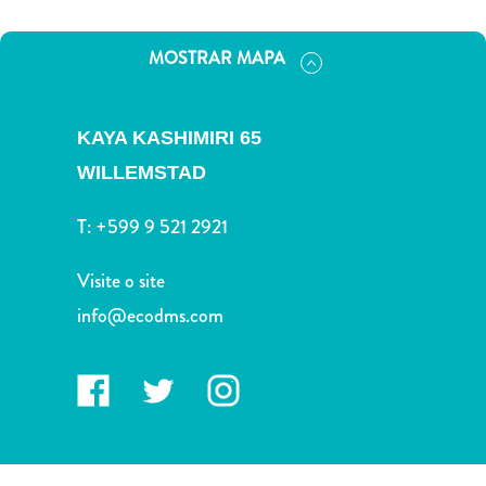
Terra
de
MOSTRAR MAPA
outros
Esportes
e
KAYA KASHIMIRI 65
Golfe
Excursões
WILLEMSTAD
Locais
T:
+599 9 521 2921
de
mergulho
Visite o site
e
snorkel
info@ecodms.com
Museus
Natureza
e
Parques
Noite
e