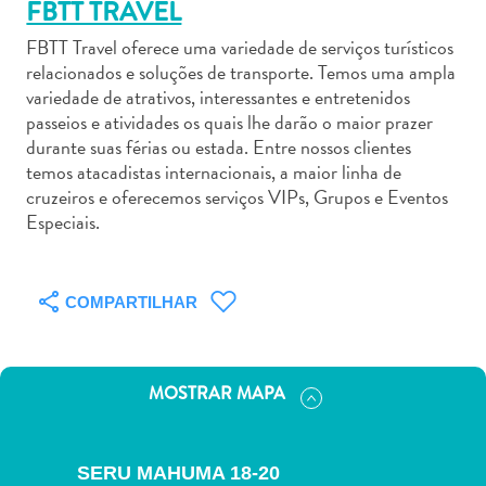
FBTT TRAVEL
FBTT Travel oferece uma variedade de serviços turísticos
relacionados e soluções de transporte. Temos uma ampla
variedade de atrativos, interessantes e entretenidos
passeios e atividades os quais lhe darão o maior prazer
Aluguel
durante suas férias ou estada. Entre nossos clientes
de
temos atacadistas internacionais, a maior linha de
cruzeiros e oferecemos serviços VIPs, Grupos e Eventos
Carros
Especiais.
Áreas
de
Compras
COMPARTILHAR
Arte
e
Cultura
Atividades
MOSTRAR MAPA
Aquáticas
Aventuras
em
SERU MAHUMA 18-20