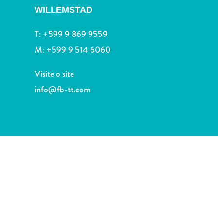
Terra
WILLEMSTAD
de
outros
T:
+599 9 869 9559
Esportes
M:
+599 9 514 6060
e
Golfe
Visite o site
Excursões
info@fb-tt.com
Locais
de
mergulho
e
snorkel
Museus
Natureza
e
Parques
Noite
e