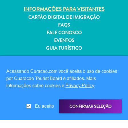
INFORMAÇÕES PARA VISITANTES
CARTÃO DIGITAL DE IMIGRAÇÃO
FAQS
FALE CONOSCO
Aluguel
EVENTOS
de
GUIA TURÍSTICO
Férias
Apartamentos
SOBRE O SITE
Hotéis
e
POLÍTICA DE PRIVACIDADE
Acessando Curacao.com você aceita o uso de cookies
resorts
TERMOS DE USO
por Cuaracao Tourist Board e afiliados. Mais
Tudo
informações sobre cookies e
Privacy Policy
SIGA-NOS
incluído
Planeje
sua
CONFIRMAR SELEÇÃO
Eu aceito
visita
© 2026 Curaçao Tourist Board