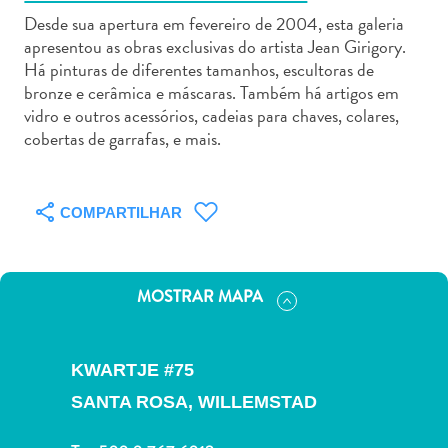
Desde sua apertura em fevereiro de 2004, esta galeria
apresentou as obras exclusivas do artista Jean Girigory.
Há pinturas de diferentes tamanhos, escultoras de
bronze e cerâmica e máscaras. Também há artigos em
vidro e outros acessórios, cadeias para chaves, colares,
Aluguel
cobertas de garrafas, e mais.
de
Carros
Áreas
COMPARTILHAR
de
Compras
Arte
MOSTRAR MAPA
e
Cultura
Atividades
KWARTJE #75
Aquáticas
SANTA ROSA,
WILLEMSTAD
Aventuras
em