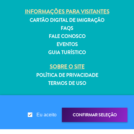
INFORMAÇÕES PARA VISITANTES
CARTÃO DIGITAL DE IMIGRAÇÃO
FAQS
Aluguel
FALE CONOSCO
de
EVENTOS
Férias
GUIA TURÍSTICO
Apartamentos
Hotéis
SOBRE O SITE
e
POLÍTICA DE PRIVACIDADE
resorts
TERMOS DE USO
Tudo
incluído
SIGA-NOS
Planeje
sua
CONFIRMAR SELEÇÃO
Eu aceito
visita
© 2026 Curaçao Tourist Board