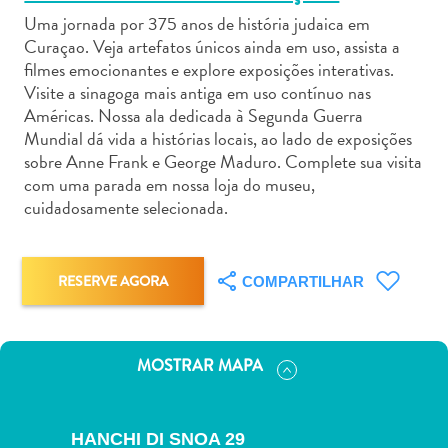
Uma jornada por 375 anos de história judaica em
Curaçao. Veja artefatos únicos ainda em uso, assista a
filmes emocionantes e explore exposições interativas.
Visite a sinagoga mais antiga em uso contínuo nas
Américas. Nossa ala dedicada à Segunda Guerra
Aluguel
Mundial dá vida a histórias locais, ao lado de exposições
de
sobre Anne Frank e George Maduro. Complete sua visita
Carros
com uma parada em nossa loja do museu,
cuidadosamente selecionada.
Áreas
de
Compras
Arte
RESERVE AGORA
COMPARTILHAR
e
Cultura
Atividades
MOSTRAR MAPA
Aquáticas
Aventuras
em
HANCHI DI SNOA 29