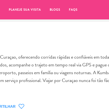
PLANEJE SUA VISITA
BLOGS
FAQS
e Curaçao, oferecendo corridas rápidas e confiáveis em toda 
ndos, acompanhe o trajeto em tempo real via GPS e pague
aeroporto, passeios em família ou viagens noturnas. A Kumb
m serviço profissional. Viajar por Curaçao nunca foi tão fác
tifique-se de clicar no
RTILHAR