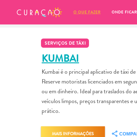
MEUS FAVORITOS
O QUE FAZER
ONDE FICAR
SERVIÇOS DE TÁXI
KUMBAI
Kumbai é o principal aplicativo de táxi d
Você ainda não salvou nenhum 
Reserve motoristas licenciados em segu
local favorito.
ou em dinheiro. Ideal para traslados do 
veículos limpos, preços transparentes e u
prático.
Sempre que você quiser salvar algo para mais tarde, cer
MAIS INFORMAÇÕES
COMPA