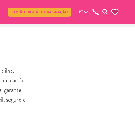
Compartilhar
PT
CARTÃO DIGITAL DE IMIGRAÇÃO
a ilha.
 com cartão
ai garante
il, seguro e