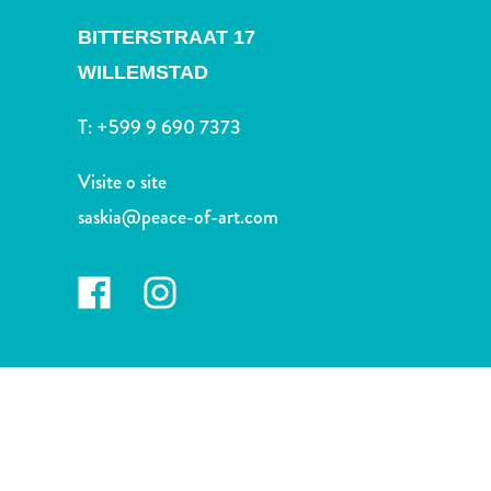
Terra
de
BITTERSTRAAT 17
outros
WILLEMSTAD
Esportes
e
T:
+599 9 690 7373
Golfe
Excursões
Visite o site
Locais
saskia@peace-of-art.com
de
mergulho
e
snorkel
Museus
Natureza
e
Parques
Noite
e