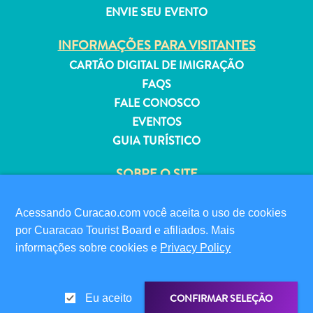
ENVIE SEU EVENTO
INFORMAÇÕES PARA VISITANTES
CARTÃO DIGITAL DE IMIGRAÇÃO
Aluguel
FAQS
de
FALE CONOSCO
Férias
EVENTOS
Apartamentos
GUIA TURÍSTICO
Hotéis
e
SOBRE O SITE
resorts
POLÍTICA DE PRIVACIDADE
Tudo
TERMOS DE USO
Acessando Curacao.com você aceita o uso de cookies
incluído
por Cuaracao Tourist Board e afiliados. Mais
Planeje
SIGA-NOS
informações sobre cookies e
Privacy Policy
sua
visita
CONFIRMAR SELEÇÃO
Eu aceito
© 2026 Curaçao Tourist Board