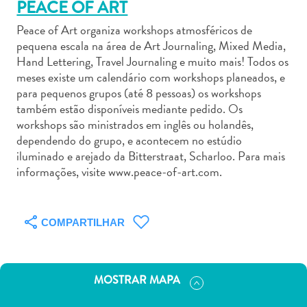
PEACE OF ART
Peace of Art organiza workshops atmosféricos de
pequena escala na área de Art Journaling, Mixed Media,
Hand Lettering, Travel Journaling e muito mais! Todos os
meses existe um calendário com workshops planeados, e
Aluguel
para pequenos grupos (até 8 pessoas) os workshops
de
também estão disponíveis mediante pedido. Os
workshops são ministrados em inglês ou holandês,
Carros
dependendo do grupo, e acontecem no estúdio
Áreas
iluminado e arejado da Bitterstraat, Scharloo. Para mais
de
informações, visite www.peace-of-art.com.
Compras
Arte
e
COMPARTILHAR
Cultura
Atividades
Aquáticas
Aventuras
MOSTRAR MAPA
em