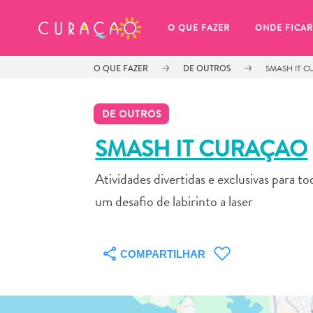
MEUS FAVORITOS
O QUE FAZER
ONDE FICAR
O QUE FAZER
DE OUTROS
SMASH IT 
DE OUTROS
SMASH IT CURAÇAO
Atividades divertidas e exclusivas para to
Você ainda não salvou nenhum 
local favorito.
um desafio de labirinto a laser
COMPARTILHAR
Sempre que você quiser salvar algo para mais tarde, cer