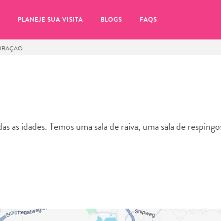
PLANEJE SUA VISITA
BLOGS
FAQS
CURAÇAO
das as idades. Temos uma sala de raiva, uma sala de respingo
tifique-se de clicar no