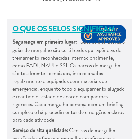
Entretenimento
Operadores
de
Mergulho
O QUE OS SELOS SIGNIFICAM
Pontos
Todos os instrutores e
Segurança em primeiro lugar:
Turísticos
guias de mergulho são certificados por agências de
e
treinamento reconhecidas internacionalmente,
Monumentos
como PADI, NAUI e SSI. Os barcos de mergulho
Praias
são totalmente licenciados, inspecionados
Restaurantes
regularmente e equipados com materiais de
e
emergência, enquanto todo o equipamento alugado
Bares
é mantido e testado de acordo com padrões
Serviços
rigorosos. Cada mergulho começa com um briefing
de
completo e há procedimentos de emergência claros
táxi
para cada atividade.
Spa
e
Centros de mergulho
Serviço de alta qualidade:
Bem-
certificados oferecem mergulhos profissionais e