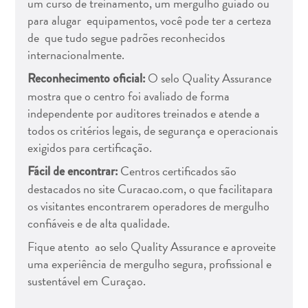
um curso de treinamento, um mergulho guiado ou
para alugar equipamentos, você pode ter a certeza
de que tudo segue padrões reconhecidos
internacionalmente.
O selo Quality Assurance
Reconhecimento oficial:
Aluguel
mostra que o centro foi avaliado de forma
de
independente por auditores treinados e atende a
Férias
todos os critérios legais, de segurança e operacionais
Apartamentos
exigidos para certificação.
Hotéis
e
Centros certificados são
Fácil de encontrar:
resorts
destacados no site Curacao.com, o que facilitapara
Tudo
os visitantes encontrarem operadores de mergulho
incluído
confiáveis e de alta qualidade.
Planeje
Fique atento ao selo Quality Assurance e aproveite
sua
uma experiência de mergulho segura, profissional e
visita
sustentável em Curaçao.