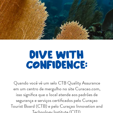
Terra
de
outros
Esportes
e
Golfe
Excursões
Locais
DIVE WITH
de
mergulho
CONFIDENCE:
e
snorkel
Museus
Quando você vê um selo CTB Quality Assurance
Natureza
em um centro de mergulho no site Curacao.com,
e
isso significa que o local atende aos padrões de
Parques
segurança e serviços certificados pelo Curaçao
Noite
Tourist Board (CTB) e pelo Curaçao Innovation and
e
Technology Institute (CITI).