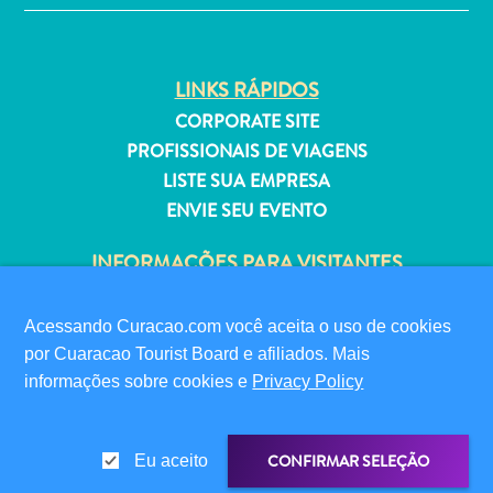
Estar
Onde
ficar
LINKS RÁPIDOS
CORPORATE SITE
PROFISSIONAIS DE VIAGENS
LISTE SUA EMPRESA
ENVIE SEU EVENTO
INFORMAÇÕES PARA VISITANTES
CARTÃO DIGITAL DE IMIGRAÇÃO
FAQS
Acessando Curacao.com você aceita o uso de cookies
FALE CONOSCO
por Cuaracao Tourist Board e afiliados. Mais
EVENTOS
informações sobre cookies e
Privacy Policy
GUIA TURÍSTICO
CONFIRMAR SELEÇÃO
Eu aceito
SOBRE O SITE