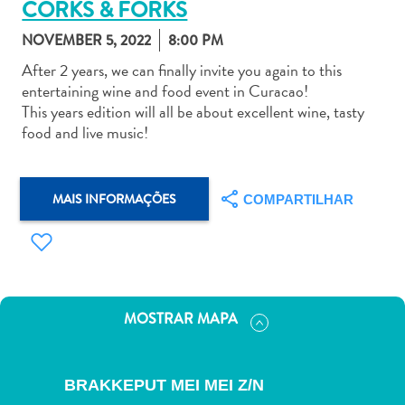
CORKS & FORKS
NOVEMBER 5, 2022
8:00 PM
After 2 years, we can finally invite you again to this
entertaining wine and food event in Curacao!
This years edition will all be about excellent wine, tasty
Aluguel
food and live music!
de
Carros
Áreas
MAIS INFORMAÇÕES
COMPARTILHAR
de
Compras
Arte
e
Cultura
MOSTRAR MAPA
Atividades
Aquáticas
Aventuras
BRAKKEPUT MEI MEI Z/N
em