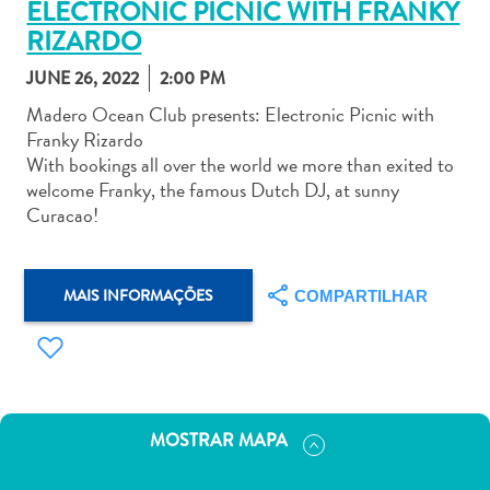
ELECTRONIC PICNIC WITH FRANKY
RIZARDO
JUNE 26, 2022
2:00 PM
Madero Ocean Club presents: Electronic Picnic with
Franky Rizardo
Aluguel
With bookings all over the world we more than exited to
de
welcome Franky, the famous Dutch DJ, at sunny
Carros
Curacao!
Áreas
de
Compras
MAIS INFORMAÇÕES
COMPARTILHAR
Arte
e
Cultura
Atividades
Aquáticas
MOSTRAR MAPA
Aventuras
em