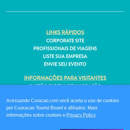
✕
Estar
Onde
ficar
LINKS RÁPIDOS
CORPORATE SITE
PROFISSIONAIS DE VIAGENS
LISTE SUA EMPRESA
ENVIE SEU EVENTO
INFORMAÇÕES PARA VISITANTES
CARTÃO DIGITAL DE IMIGRAÇÃO
FAQS
Acessando Curacao.com você aceita o uso de cookies
FALE CONOSCO
por Cuaracao Tourist Board e afiliados. Mais
EVENTOS
informações sobre cookies e
Privacy Policy
GUIA TURÍSTICO