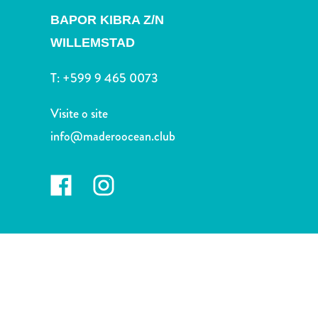
Terra
BAPOR KIBRA Z/N
de
outros
WILLEMSTAD
Esportes
e
T:
+599 9 465 0073
Golfe
Excursões
Visite o site
Locais
info@maderoocean.club
de
mergulho
e
snorkel
Museus
Natureza
e
Parques
Noite
e