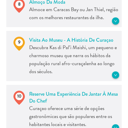
e
Almoço Da Moda
África. Enquanto você estiver no
8
Ervas Den Paradera, ChiChi Art,
Conferências
Almoce em Caracas Bay ou Jan Thiel, região
nordeste, este também é um ótimo
Serena's Art Factory ou qualquer outro
Viajar
momento para conferir o incrível
com os melhores restaurantes da ilha.
museu na ilha que desperte seu interesse!
para
Curaloe (A plantação de Aloe Vera de
Curaçao
Curaçao).
Localizada no sudeste de Willemstad, a
Veja mais Arte e Cultura
Como
Visita Ao Museu - A História De Curaçao
9
praia de Jan Thiel e a baía de Caracas
se
Descubra Kas di Pal’i Maishi, um pequeno e
Veja mais Natureza e Parques
podem parecer distantes para quem se
locomover
charmoso museu que narra os hábitos da
hospeda mais a oeste, mas as opções
Cultura
população rural afro-curaçalenha ao longo
gastronômicas e a praia de Jan Thiel
da
dos séculos.
fazem com que a viagem pela cidade
ilha
valha a pena.
Imagens
The
Uma casa tradicional de adobe com
Reserve Uma Experiência De Jantar À Mesa
Blue
10
Veja mais Restaurantes e Bares
telhado de palha, Kas Di Pal'i Maishi foi
Do Chef
Wave
construída há cerca de 130 anos. A casa
Curaçao oferece uma série de opções
Blogs
contém artefatos únicos do passado,
gastronômicas que são populares entre os
Mais
mostrando aos visitantes como era a vida
recentes
habitantes locais e visitantes.
para os afro-curaçalenhos que datavam