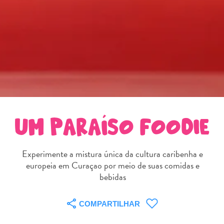
Entretenimento
Operadores
de
Mergulho
Pontos
Turísticos
e
Monumentos
Praias
Restaurantes
UM PARAÍSO FOODIE
e
Bares
Experimente a mistura única da cultura caribenha e
Serviços
europeia em Curaçao por meio de suas comidas e
de
bebidas
táxi
Spa
COMPARTILHAR
e
Bem-