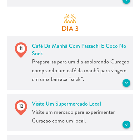
Atividades
do final do século XVII.
Atualizações
Mime-se com algo especial ao reservar
Cultura
Veja mais Museus
um jantar do Chef, uma experiência
&
DIA 3
obrigatória para todos experimentarem
gastronomia
os sabores e pratos únicos da ilha.
Familiar
Café Da Manhã Com Pastechi E Coco No
11
Mergulho
Snek
Planeje
Veja mais Restaurantes e Bares
Prepare-se para um dia explorando Curaçao
sua
comprando um café da manhã para viagem
viagem
em uma barraca “snek”.
The
Blue
Wave
Um Snek é uma barraca sendo a versão
Visite Um Supermercado Local
Mais
12
de Curaçao com uma janelinha para
Visite um mercado para experimentar
recentes
pegar café, sanduíches e muito mais.
Atividades
Curaçao como um local.
Não se esqueça de experimentar um
Atualizações
Pastechi, pastéis recheados das Antilhas.
Cultura