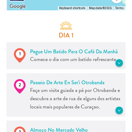
Keyboard shortcuts
Map data ©2026
Terms
DIA 1
Aluguel
de
Férias
Pegue Um Batido Para O Café Da Manhã
1
Apartamentos
Comece o dia com um batido refrescante.
Hotéis
e
Batidos são vitaminas tropicais populares
resorts
Passeio De Arte En Ser'i Otrobanda
2
e imperdíveis durante a sua visita.
Tudo
Faça um visita guiada a pé por Otrobanda e
Confira o foodtruck em frente à Plasa
incluído
descubra a arte de rua de alguns dos artistas
Bieu (Mercado Antigo) em Punda.
Planeje
locais mais populares de Curaçao.
sua
visita
Veja mais Restaurantes e Bares
Comece o dia vagando pelas ruas de
Almoço No Mercado Velho