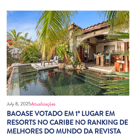
Entretenimento
Operadores
de
Mergulho
Pontos
Turísticos
e
Monumentos
Praias
Restaurantes
e
Bares
Serviços
de
July 8, 2025
Atualizações
táxi
BAOASE VOTADO EM 1º LUGAR EM
Spa
RESORTS NO CARIBE NO RANKING DE
e
MELHORES DO MUNDO DA REVISTA
Bem-