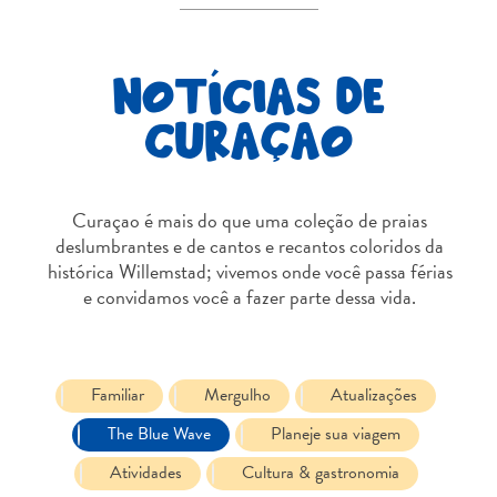
Terra
de
outros
NOTÍCIAS DE
Esportes
CURAÇAO
e
Golfe
Excursões
Locais
Curaçao é mais do que uma coleção de praias
de
deslumbrantes e de cantos e recantos coloridos da
mergulho
histórica Willemstad; vivemos onde você passa férias
e
e convidamos você a fazer parte dessa vida.
snorkel
Museus
Natureza
Familiar
Mergulho
Atualizações
e
Parques
The Blue Wave
Planeje sua viagem
Noite
Atividades
Cultura & gastronomia
e