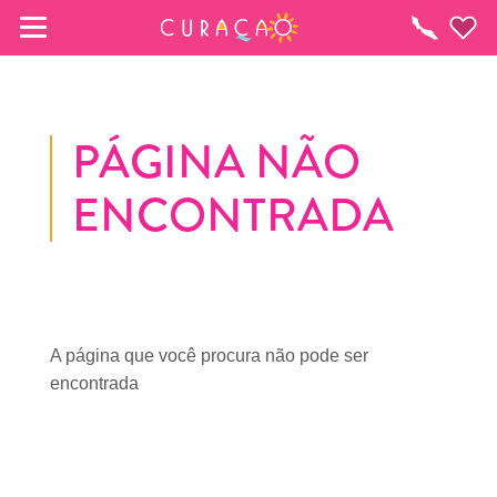
MEUS FAVORITOS
O
que
fazer
PÁGINA NÃO
Você ainda não salvou nenhum local 
ENCONTRADA
favorito.
Sempre que você quiser salvar algo para mais tarde, 
certifique-se de clicar no  
A página que você procura não pode ser
encontrada