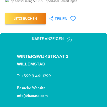
Nachtleben
679 TripAdvisor Bewertungen
und
Unterhaltung
JETZT BUCHEN
TEILEN
Natur
und
Parks
Sehenswürdigkeiten
KARTE ANZEIGEN
und
Wahrzeichen
Spa
WINTERSWIJKSTRAAT 2
und
WILLEMSTAD
Wellness
Sport
T:
+599 9 461 1799
und
Golf
Besuche Website
Strände
info@baoase.com
Tauch-
und