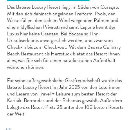
Das Baoase Luxury Resort liegt im Süden von Curaçao.
Mit den sich dahinschlängelnden Freiform-Pools, den
Wasserfällen, den sich im Wind wiegenden Palmen und
einem idyllischen Privatstrand samt Lagune kennt der
Luxus hier keine Grenzen. Bei Baoase soll Ihr
Abenteuer
Urlaubserlebnis unvergesslich werden, und zwar vom
zu
Check-in bis zum Check-out. Mit dem Baoase Culinary
Land
Beach Restaurant als Herzstück bietet das Resort Ihnen
alles, was Sie sich für einen paradiesischen Aufenthalt
andere
wünschen können.
Einkaufsviertel
Essen
Für seine außergewöhnliche Gastfreundschaft wurde das
und
Baoase Luxury Resort im Jahr 2025 von den Leserinnen
trinken
und Lesern von Travel + Leisure zum besten Resort der
Kunst
Karibik, Bermudas und der Bahamas gewählt. Außerdem
und
belegte das Resort Platz 25 unter den 100 besten Resorts
Kultur
der Welt.
Mietwagen
Museen