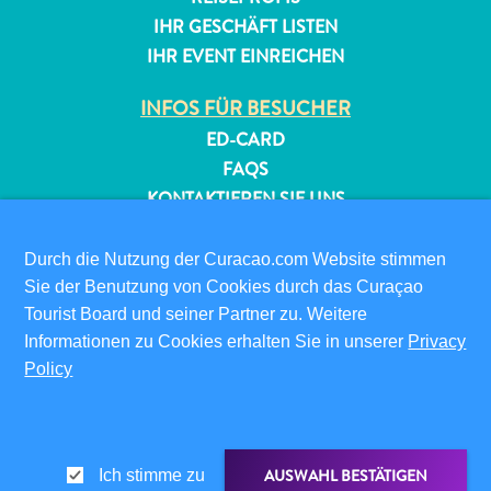
IHR GESCHÄFT LISTEN
IHR EVENT EINREICHEN
INFOS FÜR BESUCHER
ED-CARD
FAQS
KONTAKTIEREN SIE UNS
EVENTS
ONLINE-BROSCHÜRE
Durch die Nutzung der Curacao.com Website stimmen
Sie der Benutzung von Cookies durch das Curaçao
ÜBER DIESE WEBSITE
Tourist Board und seiner Partner zu. Weitere
DATENSCHUTZRICHTLINIE
Informationen zu Cookies erhalten Sie in unserer
Privacy
NUTZUNGSBEDINGUNGEN
Policy
FOLGEN SIE UNS
AUSWAHL BESTÄTIGEN
Ich stimme zu