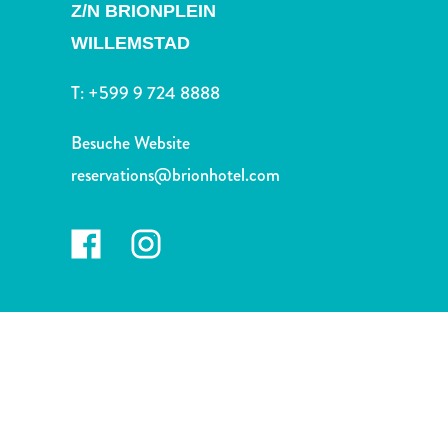
Nachtleben
Z/N BRIONPLEIN
und
WILLEMSTAD
Unterhaltung
Natur
T:
+599 9 724 8888
und
Parks
Besuche Website
Sehenswürdigkeiten
reservations@brionhotel.com
und
Wahrzeichen
Spa
und
Wellness
Sport
und
Golf
Strände
Tauch-
und