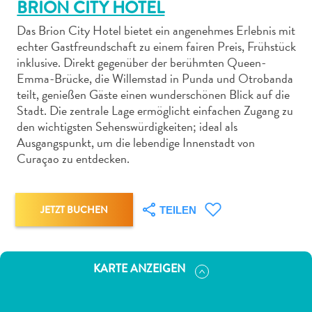
BRION CITY HOTEL
Das Brion City Hotel bietet ein angenehmes Erlebnis mit
echter Gastfreundschaft zu einem fairen Preis, Frühstück
inklusive. Direkt gegenüber der berühmten Queen-
Emma-Brücke, die Willemstad in Punda und Otrobanda
Abenteuer
teilt, genießen Gäste einen wunderschönen Blick auf die
zu
Stadt. Die zentrale Lage ermöglicht einfachen Zugang zu
den wichtigsten Sehenswürdigkeiten; ideal als
Land
Ausgangspunkt, um die lebendige Innenstadt von
andere
Curaçao zu entdecken.
Einkaufsviertel
Essen
und
JETZT BUCHEN
TEILEN
trinken
Kunst
und
Kultur
KARTE ANZEIGEN
Mietwagen
Museen