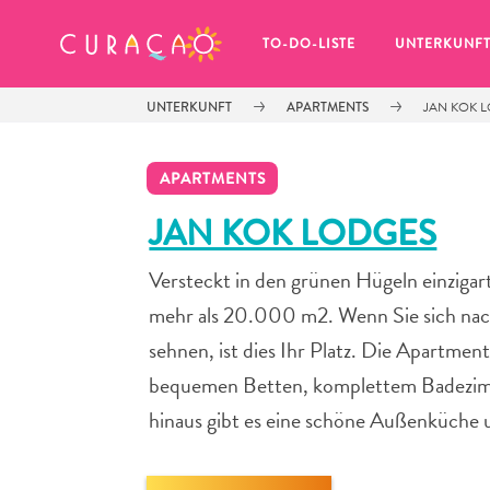
MEINE FAVORITEN
TO-DO-LISTE
UNTERKUNF
UNTERKUNFT
APARTMENTS
JAN KOK 
APARTMENTS
JAN KOK LODGES
Versteckt in den grünen Hügeln einzigar
Es schaut so aus, als ob Sie noch 
keine Lieblingsorte in Curaçao 
mehr als 20.000 m2. Wenn Sie sich nac
gespeichert haben.
sehnen, ist dies Ihr Platz. Die Apartment
bequemen Betten, komplettem Badezimmer
hinaus gibt es eine schöne Außenküche 
Wenn Sie etwas für später speichern möchten, klicken 