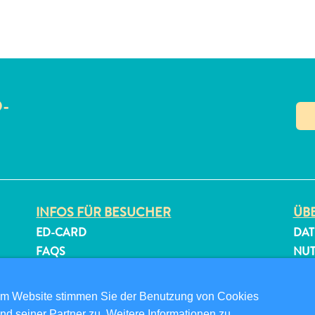
O-
N
INFOS FÜR BESUCHER
ÜBE
ED-CARD
DAT
FAQS
NU
KONTAKTIEREN SIE UNS
FOL
EVENTS
om Website stimmen Sie der Benutzung von Cookies
ONLINE-BROSCHÜRE
nd seiner Partner zu. Weitere Informationen zu