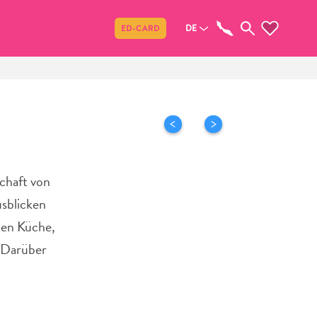
Teilen
DE
ED-CARD
schaft von
sblicken
eten Küche,
. Darüber