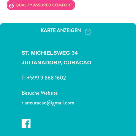
Nachtleben
und
Unterhaltung
Natur
KARTE ANZEIGEN
und
Parks
Sehenswürdigkeiten
ST. MICHIELSWEG 34
und
JULIANADORP,
CURACAO
Wahrzeichen
Spa
T:
+599 9 868 1602
und
Wellness
Besuche Website
Sport
und
riancuracao@gmail.com
Golf
Strände
Tauch-
und