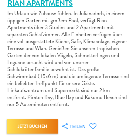
RIAN APARTMENTS
Im Urlaub wie Zuhause fühlen. In Julianadorb, in einem
üppigen Garten mit großem Pool, verfügt Rian
Apartments über 3 Studios und 2 Apartments mit
separaten Schlafzimmer. Alle Einheiten verfügen über
Abenteuer
eine voll ausgestattete Küche, Safe, Klimaanlage, eigener
zu
Terrasse und Wlan. Genießen Sie unseren tropischen
Garten der von lokalen Vögeln, Schmetterlingen und
Land
Leguane besucht wird und von unserer
andere
Schildkrötenfamilie bewohnt ist. Das große
Einkaufsviertel
Schwimmbad ( 15x6 m) und die umliegende Terrasse sind
Essen
ein beliebter Treffpunkt für unsere Gäste.
und
Einkaufszentrum und Supermarkt sind nur 2 km
trinken
entfernt. Piraten Bay, Blue Bay und Kokomo Beach sind
Kunst
nur 5 Autominuten entfernt.
und
Kultur
Mietwagen
JETZT BUCHEN
TEILEN
Museen