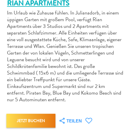
RIAN APARTMENTS
Im Urlaub wie Zuhause fühlen. In Julianadorb, in einem
üppigen Garten mit großem Pool, verfügt Rian
Apartments über 3 Studios und 2 Apartments mit
separaten Schlafzimmer. Alle Einheiten verfügen über
Abenteuer
eine voll ausgestattete Küche, Safe, Klimaanlage, eigener
zu
Terrasse und Wlan. Genießen Sie unseren tropischen
Garten der von lokalen Vögeln, Schmetterlingen und
Land
Leguane besucht wird und von unserer
andere
Schildkrötenfamilie bewohnt ist. Das große
Einkaufsviertel
Schwimmbad ( 15x6 m) und die umliegende Terrasse sind
Essen
ein beliebter Treffpunkt für unsere Gäste.
und
Einkaufszentrum und Supermarkt sind nur 2 km
trinken
entfernt. Piraten Bay, Blue Bay und Kokomo Beach sind
Kunst
nur 5 Autominuten entfernt.
und
Kultur
Mietwagen
JETZT BUCHEN
TEILEN
Museen