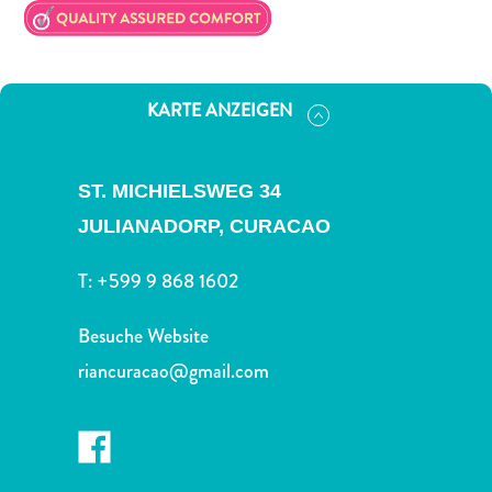
Nachtleben
und
Unterhaltung
Natur
KARTE ANZEIGEN
und
Parks
Sehenswürdigkeiten
ST. MICHIELSWEG 34
und
JULIANADORP,
CURACAO
Wahrzeichen
Spa
T:
+599 9 868 1602
und
Wellness
Besuche Website
Sport
und
riancuracao@gmail.com
Golf
Strände
Tauch-
und