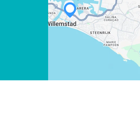
WHATSAPP
FACEBOOK
X
LINK KOPIEREN
E-MAIL
LINK KOPIEREN