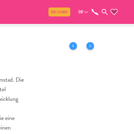
Teilen
DE
ED-CARD
emstad. Die
tel
wicklung
ie eine
einen