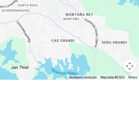
Keyboard shortcuts
Map data ©2026
Terms