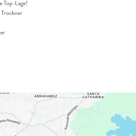
ne Top-Lage!
n Trockner
ler