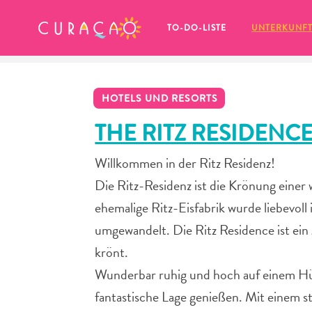
MEINE FAVORITEN
TO-DO-LISTE
UNTERKUNF
HOTELS UND RESORTS
THE RITZ RESIDENC
Willkommen in der Ritz Residenz!
Es schaut so aus, als ob Sie noch 
Die Ritz-Residenz ist die Krönung einer
keine Lieblingsorte in Curaçao 
gespeichert haben.
ehemalige Ritz-Eisfabrik wurde liebevoll
umgewandelt. Die Ritz Residence ist ei
krönt.
Wunderbar ruhig und hoch auf einem Hüg
Wenn Sie etwas für später speichern möchten, klicken 
fantastische Lage genießen. Mit einem st