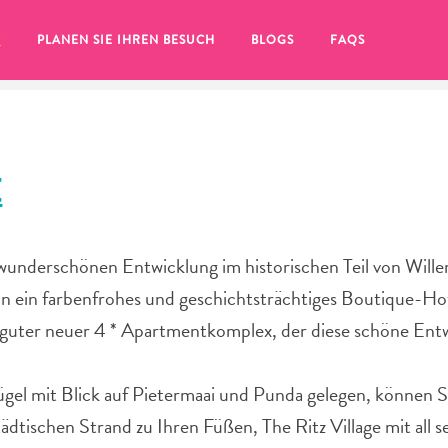
T
PLANEN SIE IHREN BESUCH
BLOGS
FAQS
E
 wunderschönen Entwicklung im historischen Teil von Will
 in ein farbenfrohes und geschichtsträchtiges Boutique-Ho
n guter neuer 4 * Apartmentkomplex, der diese schöne Ent
el mit Blick auf Pietermaai und Punda gelegen, können S
Sie auf das
ädtischen Strand zu Ihren Füßen, The Ritz Village mit all s