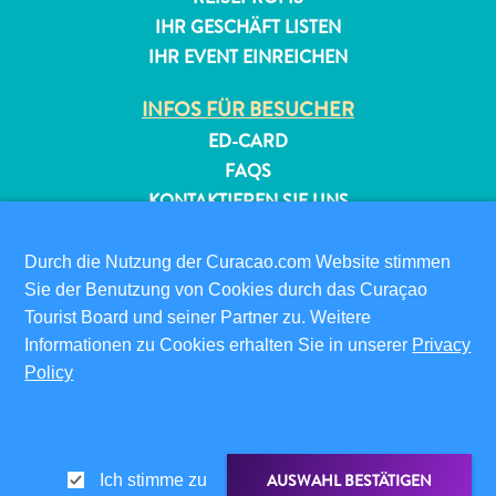
IHR GESCHÄFT LISTEN
IHR EVENT EINREICHEN
INFOS FÜR BESUCHER
ED-CARD
FAQS
KONTAKTIEREN SIE UNS
EVENTS
ONLINE-BROSCHÜRE
Durch die Nutzung der Curacao.com Website stimmen
Sie der Benutzung von Cookies durch das Curaçao
ÜBER DIESE WEBSITE
Tourist Board und seiner Partner zu. Weitere
DATENSCHUTZRICHTLINIE
Informationen zu Cookies erhalten Sie in unserer
Privacy
NUTZUNGSBEDINGUNGEN
Policy
FOLGEN SIE UNS
AUSWAHL BESTÄTIGEN
Ich stimme zu