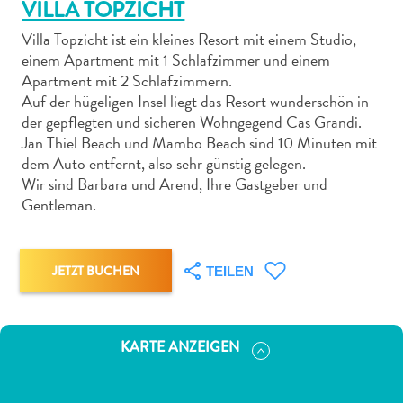
VILLA TOPZICHT
Villa Topzicht ist ein kleines Resort mit einem Studio,
einem Apartment mit 1 Schlafzimmer und einem
Apartment mit 2 Schlafzimmern.
Auf der hügeligen Insel liegt das Resort wunderschön in
Abenteuer
der gepflegten und sicheren Wohngegend Cas Grandi.
zu
Jan Thiel Beach und Mambo Beach sind 10 Minuten mit
dem Auto entfernt, also sehr günstig gelegen.
Land
Wir sind Barbara und Arend, Ihre Gastgeber und
andere
Gentleman.
Einkaufsviertel
Essen
und
JETZT BUCHEN
TEILEN
trinken
Kunst
und
Kultur
KARTE ANZEIGEN
Mietwagen
Museen