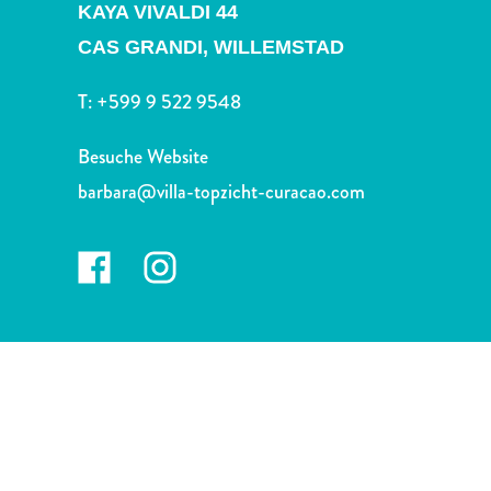
Nachtleben
KAYA VIVALDI 44
und
CAS GRANDI,
WILLEMSTAD
Unterhaltung
Natur
T:
+599 9 522 9548
und
Parks
Besuche Website
Sehenswürdigkeiten
barbara@villa-topzicht-curacao.com
und
Wahrzeichen
Spa
und
Wellness
Sport
und
Golf
Strände
Tauch-
und