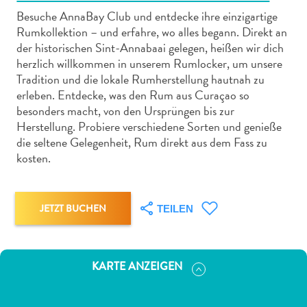
Besuche AnnaBay Club und entdecke ihre einzigartige
Rumkollektion – und erfahre, wo alles begann. Direkt an
der historischen Sint-Annabaai gelegen, heißen wir dich
herzlich willkommen in unserem Rumlocker, um unsere
Tradition und die lokale Rumherstellung hautnah zu
Abenteuer
erleben. Entdecke, was den Rum aus Curaçao so
zu
besonders macht, von den Ursprüngen bis zur
Land
Herstellung. Probiere verschiedene Sorten und genieße
die seltene Gelegenheit, Rum direkt aus dem Fass zu
andere
kosten.
Einkaufsviertel
Essen
und
JETZT BUCHEN
trinken
TEILEN
Kunst
und
Kultur
KARTE ANZEIGEN
Mietwagen
Museen