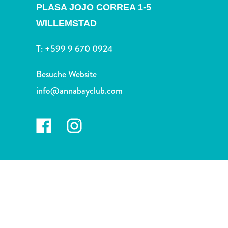
Nachtleben
PLASA JOJO CORREA 1-5
und
WILLEMSTAD
Unterhaltung
Natur
T:
+599 9 670 0924
und
Parks
Besuche Website
Sehenswürdigkeiten
info@annabayclub.com
und
Wahrzeichen
Spa
und
Wellness
Sport
und
Golf
Strände
Tauch-
und