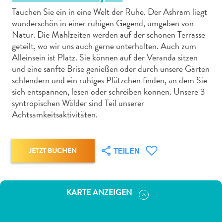
Tauchen Sie ein in eine Welt der Ruhe. Der Ashram liegt
wunderschön in einer ruhigen Gegend, umgeben von
Natur. Die Mahlzeiten werden auf der schönen Terrasse
geteilt, wo wir uns auch gerne unterhalten. Auch zum
Alleinsein ist Platz. Sie können auf der Veranda sitzen
Abenteuer
und eine sanfte Brise genießen oder durch unsere Gärten
zu
schlendern und ein ruhiges Plätzchen finden, an dem Sie
Land
sich entspannen, lesen oder schreiben können. Unsere 3
syntropischen Wälder sind Teil unserer
andere
Achtsamkeitsaktivitäten.
Einkaufsviertel
Essen
und
JETZT BUCHEN
trinken
TEILEN
Kunst
und
Kultur
KARTE ANZEIGEN
Mietwagen
Museen