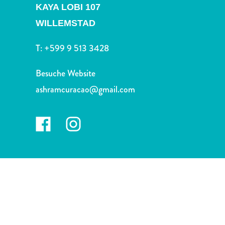
Nachtleben
KAYA LOBI 107
und
WILLEMSTAD
Unterhaltung
Natur
T:
+599 9 513 3428
und
Parks
Besuche Website
Sehenswürdigkeiten
ashramcuracao@gmail.com
und
Wahrzeichen
Spa
und
Wellness
Sport
und
Golf
Strände
Tauch-
und