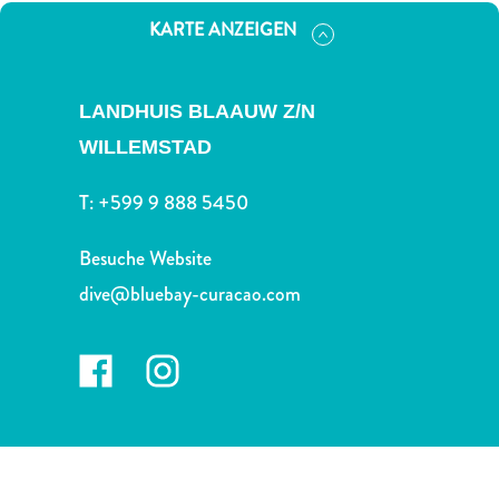
Nachtleben
KARTE ANZEIGEN
und
Unterhaltung
Natur
LANDHUIS BLAAUW Z/N
und
Parks
WILLEMSTAD
Sehenswürdigkeiten
T:
+599 9 888 5450
und
Wahrzeichen
Besuche Website
Spa
und
dive@bluebay-curacao.com
Wellness
Sport
und
Golf
Strände
Tauch-
und