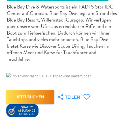
Blue Bay Dive & Watersports ist ein PADI 5 Star IDC
Center auf Curacao. Blue Bay Dive liegt am Strand des
Blue Bay Resort, Willemstad, Curaçao. Wir verfügen
über unsere vom Ufer aus erreichbaren Riffe und ein
Boot zum Tiefseefischen. Dadurch können wir Ihnen
Abenteuer
Tauchtrips und vieles mehr anbieten. Blue Bay Dive
zu
bietet Kurse wie Discover Scuba Diving, Tauchen im
Land
offenen Meer und Kurse für Tauchführer und
Tauchlehrer.
andere
Einkaufsviertel
Essen
134 TripAdvisor Bewertungen
und
trinken
Kunst
JETZT BUCHEN
TEILEN
und
Kultur
Mietwagen
Museen