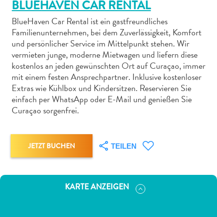
BLUEHAVEN CAR RENTAL
BlueHaven Car Rental ist ein gastfreundliches
Familienunternehmen, bei dem Zuverlässigkeit, Komfort
und persönlicher Service im Mittelpunkt stehen. Wir
vermieten junge, moderne Mietwagen und liefern diese
Abenteuer
kostenlos an jeden gewünschten Ort auf Curaçao, immer
zu
mit einem festen Ansprechpartner. Inklusive kostenloser
Extras wie Kühlbox und Kindersitzen. Reservieren Sie
Land
einfach per WhatsApp oder E-Mail und genießen Sie
andere
Curaçao sorgenfrei.
Einkaufsviertel
Essen
und
JETZT BUCHEN
TEILEN
trinken
Kunst
und
Kultur
KARTE ANZEIGEN
Mietwagen
Museen