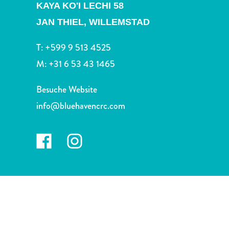
Nachtleben
KAYA KO'I LECHI 58
und
JAN THIEL,
WILLEMSTAD
Unterhaltung
Natur
T:
+599 9 513 4525
und
M:
+31 6 53 43 1465
Parks
Sehenswürdigkeiten
Besuche Website
und
info@bluehavencrc.com
Wahrzeichen
Spa
und
Wellness
Sport
und
Golf
Strände
Tauch-
und