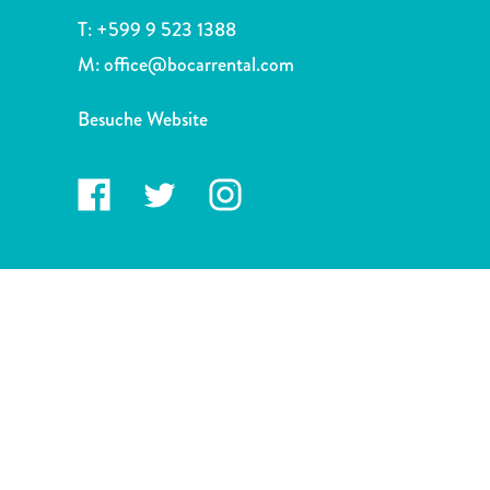
Nachtleben
T:
+599 9 523 1388
und
M:
office@bocarrental.com
Unterhaltung
Natur
Besuche Website
und
Parks
Sehenswürdigkeiten
und
Wahrzeichen
Spa
und
Wellness
Sport
und
Golf
Strände
Tauch-
und