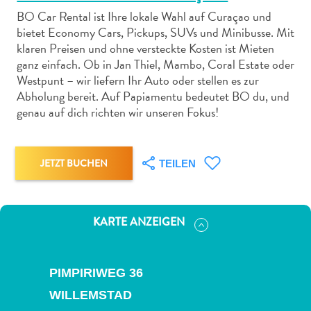
BO Car Rental ist Ihre lokale Wahl auf Curaçao und
bietet Economy Cars, Pickups, SUVs und Minibusse. Mit
klaren Preisen und ohne versteckte Kosten ist Mieten
ganz einfach. Ob in Jan Thiel, Mambo, Coral Estate oder
Westpunt – wir liefern Ihr Auto oder stellen es zur
Abenteuer
Abholung bereit. Auf Papiamentu bedeutet BO du, und
zu
genau auf dich richten wir unseren Fokus!
Land
andere
Einkaufsviertel
JETZT BUCHEN
TEILEN
Essen
und
trinken
KARTE ANZEIGEN
Kunst
und
Kultur
PIMPIRIWEG 36
Mietwagen
WILLEMSTAD
Museen