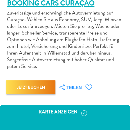
BOOKING CARS CURAÇAO
Zuverlässige und erschwingliche Autovermietung auf
Curaçao. Wählen Sie aus Economy, SUV, Jeep, Minivan
oder Luxusfahrzeugen. Mieten Sie pro Tag, Woche oder
länger. Schneller Service, transparente Preise und
Abenteuer
Optionen wie Abholung am Flughafen Hato, Lieferung
zu
zum Hotel, Versicherung und Kindersitze. Perfekt für
Ihren Aufenthalt in Willemstad und darüber hinaus.
Land
Sorgenfreie Autovermietung mit hoher Qualität und
andere
gutem Service.
Einkaufsviertel
Essen
und
JETZT BUCHEN
TEILEN
trinken
Kunst
und
Kultur
KARTE ANZEIGEN
Mietwagen
Museen