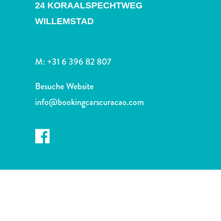
Nachtleben
24 KORAALSPECHTWEG
und
WILLEMSTAD
Unterhaltung
Natur
und
M:
+31 6 396 82 807
Parks
Sehenswürdigkeiten
Besuche Website
und
info@bookingcarscuracao.com
Wahrzeichen
Spa
und
Wellness
Sport
und
Golf
Strände
Tauch-
und