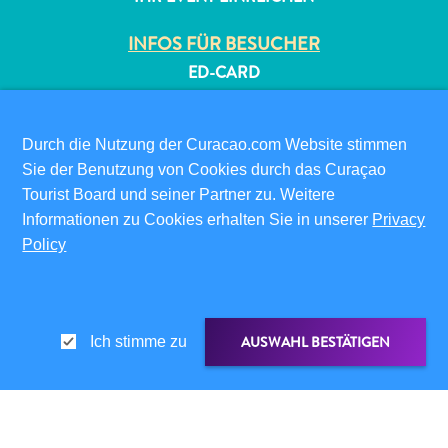
INFOS FÜR BESUCHER
ED-CARD
FAQS
KONTAKTIEREN SIE UNS
Durch die Nutzung der Curacao.com Website stimmen
EVENTS
Sie der Benutzung von Cookies durch das Curaçao
ONLINE-BROSCHÜRE
Tourist Board und seiner Partner zu. Weitere
Informationen zu Cookies erhalten Sie in unserer
Privacy
ÜBER DIESE WEBSITE
Policy
DATENSCHUTZRICHTLINIE
NUTZUNGSBEDINGUNGEN
FOLGEN SIE UNS
AUSWAHL BESTÄTIGEN
Ich stimme zu
© 2026 Curaçao Tourist Board
TEILEN ÜBER
LINK TEILEN