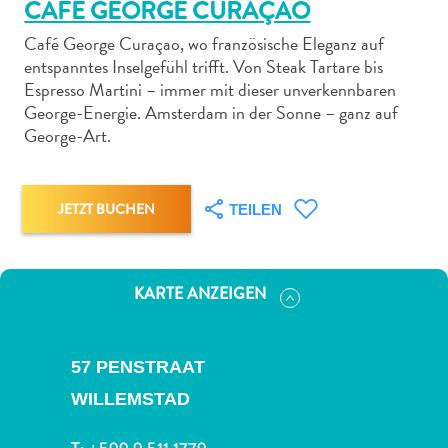
CAFÉ GEORGE CURAÇAO
Café George Curaçao, wo französische Eleganz auf
entspanntes Inselgefühl trifft. Von Steak Tartare bis
Espresso Martini – immer mit dieser unverkennbaren
George-Energie. Amsterdam in der Sonne – ganz auf
Abenteuer
George-Art.
zu
Land
andere
JETZT BUCHEN
TEILEN
Einkaufsviertel
Essen
und
KARTE ANZEIGEN
trinken
Kunst
und
57 PENSTRAAT
Kultur
WILLEMSTAD
Mietwagen
Museen