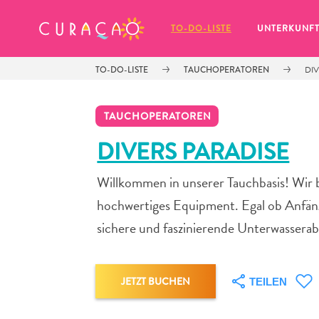
MEINE FAVORITEN
TO-DO-LISTE
UNTERKUNF
TO-DO-LISTE
TAUCHOPERATOREN
DI
TAUCHOPERATOREN
DIVERS PARADISE
Willkommen in unserer Tauchbasis! Wir b
Es schaut so aus, als ob Sie noch 
keine Lieblingsorte in Curaçao 
hochwertiges Equipment. Egal ob Anfänge
gespeichert haben.
sichere und faszinierende Unterwassera
JETZT BUCHEN
TEILEN
Wenn Sie etwas für später speichern möchten, klicken 