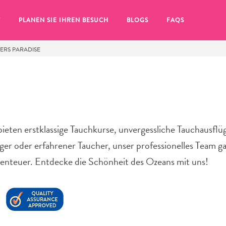
T
PLANEN SIE IHREN BESUCH
BLOGS
FAQS
VERS PARADISE
ieten erstklassige Tauchkurse, unvergessliche Tauchausflü
r oder erfahrener Taucher, unser professionelles Team ga
benteuer. Entdecke die Schönheit des Ozeans mit uns!
Sie auf das