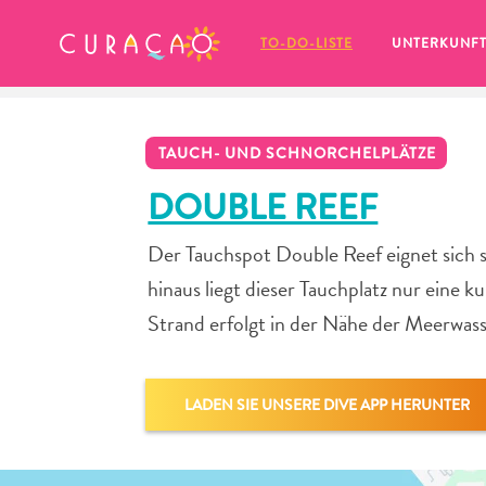
MEINE FAVORITEN
TO-DO-LISTE
UNTERKUNF
TAUCH- UND SCHNORCHELPLÄTZE
DOUBLE REEF
Der Tauchspot Double Reef eignet sich 
Es schaut so aus, als ob Sie noch 
hinaus liegt dieser Tauchplatz nur eine
keine Lieblingsorte in Curaçao 
gespeichert haben.
Strand erfolgt in der Nähe der Meerwas
LADEN SIE UNSERE DIVE APP HERUNTER
Wenn Sie etwas für später speichern möchten, klicken 