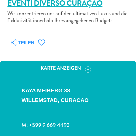
EVENTI DIVERSO CURAÇAO
Wir konzentrieren uns auf den ultimativen Luxus und die
Exklusivität innerhalb Ihres angegebenen Budgets.
Abenteuer
TEILEN
zu
Land
andere
KARTE ANZEIGEN
Einkaufsviertel
Essen
und
KAYA MEIBERG 38
trinken
Kunst
WILLEMSTAD,
CURACAO
und
Kultur
Mietwagen
M:
+599 9 669 4493
Museen