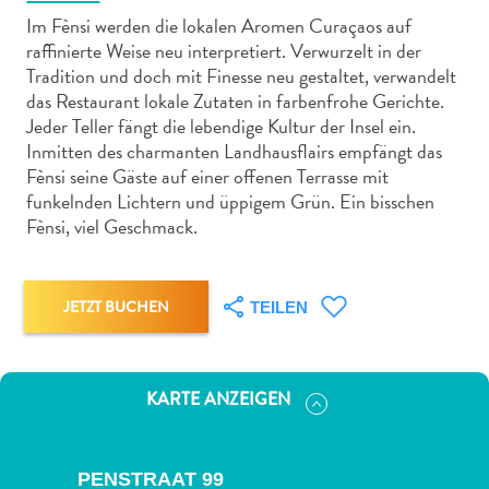
Im Fènsi werden die lokalen Aromen Curaçaos auf
raffinierte Weise neu interpretiert. Verwurzelt in der
Tradition und doch mit Finesse neu gestaltet, verwandelt
das Restaurant lokale Zutaten in farbenfrohe Gerichte.
Jeder Teller fängt die lebendige Kultur der Insel ein.
Abenteuer
Inmitten des charmanten Landhausflairs empfängt das
zu
Fènsi seine Gäste auf einer offenen Terrasse mit
Land
funkelnden Lichtern und üppigem Grün. Ein bisschen
Fènsi, viel Geschmack.
andere
Einkaufsviertel
Essen
und
JETZT BUCHEN
TEILEN
trinken
Kunst
und
KARTE ANZEIGEN
Kultur
Mietwagen
Museen
PENSTRAAT 99