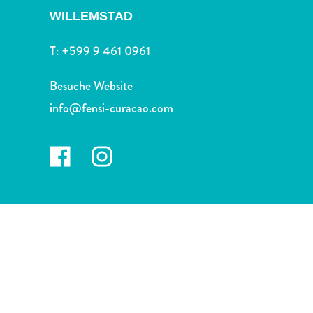
Nachtleben
WILLEMSTAD
und
Unterhaltung
T:
+599 9 461 0961
Natur
und
Besuche Website
Parks
info@fensi-curacao.com
Sehenswürdigkeiten
und
Wahrzeichen
Spa
und
Wellness
Sport
und
Golf
Strände
Tauch-
und