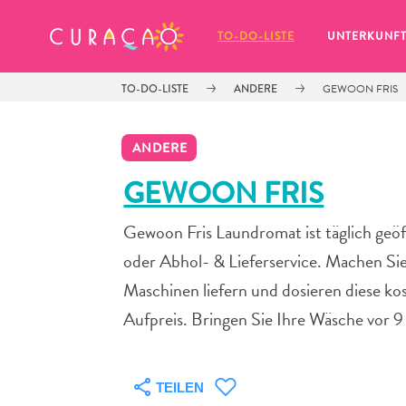
MEINE FAVORITEN
TO-DO-LISTE
UNTERKUNF
TO-DO-LISTE
ANDERE
GEWOON FRIS
ANDERE
GEWOON FRIS
Gewoon Fris Laundromat ist täglich geö
Es schaut so aus, als ob Sie noch 
keine Lieblingsorte in Curaçao 
oder Abhol- & Lieferservice. Machen Si
gespeichert haben.
Maschinen liefern und dosieren diese ko
Aufpreis. Bringen Sie Ihre Wäsche vor 9
Wenn Sie etwas für später speichern möchten, klicken 
TEILEN