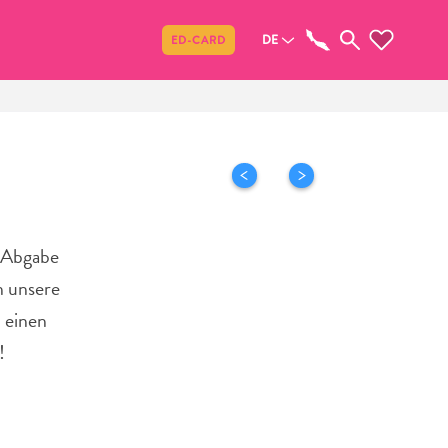
Teilen
DE
ED-CARD
, Abgabe
n unsere
n einen
!