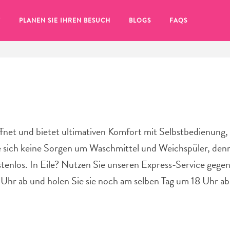
T
PLANEN SIE IHREN BESUCH
BLOGS
FAQS
ffnet und bietet ultimativen Komfort mit Selbstbedienung
e sich keine Sorgen um Waschmittel und Weichspüler, den
stenlos. In Eile? Nutzen Sie unseren Express-Service gege
 Uhr ab und holen Sie sie noch am selben Tag um 18 Uhr ab
Sie auf das