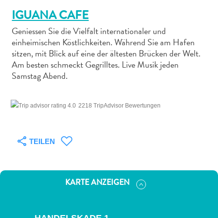
IGUANA CAFE
Geniessen Sie die Vielfalt internationaler und
einheimischen Köstlichkeiten. Während Sie am Hafen
sitzen, mit Blick auf eine der ältesten Brücken der Welt.
Am besten schmeckt Gegrilltes. Live Musik jeden
Abenteuer
Samstag Abend.
zu
Land
andere
2218 TripAdvisor Bewertungen
Einkaufsviertel
Essen
und
TEILEN
trinken
Kunst
und
KARTE ANZEIGEN
Kultur
Mietwagen
Museen