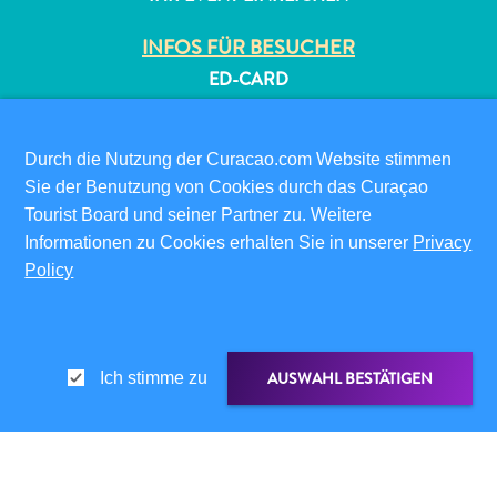
INFOS FÜR BESUCHER
ED-CARD
FAQS
KONTAKTIEREN SIE UNS
Durch die Nutzung der Curacao.com Website stimmen
EVENTS
Sie der Benutzung von Cookies durch das Curaçao
ONLINE-BROSCHÜRE
Tourist Board und seiner Partner zu. Weitere
Informationen zu Cookies erhalten Sie in unserer
Privacy
ÜBER DIESE WEBSITE
Policy
DATENSCHUTZRICHTLINIE
NUTZUNGSBEDINGUNGEN
FOLGEN SIE UNS
AUSWAHL BESTÄTIGEN
Ich stimme zu
© 2026 Curaçao Tourist Board
TEILEN ÜBER
LINK TEILEN