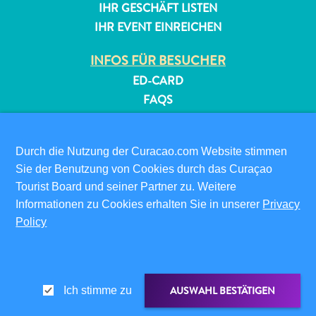
IHR GESCHÄFT LISTEN
IHR EVENT EINREICHEN
INFOS FÜR BESUCHER
ED-CARD
FAQS
KONTAKTIEREN SIE UNS
EVENTS
Durch die Nutzung der Curacao.com Website stimmen
ONLINE-BROSCHÜRE
Sie der Benutzung von Cookies durch das Curaçao
Tourist Board und seiner Partner zu. Weitere
ÜBER DIESE WEBSITE
Informationen zu Cookies erhalten Sie in unserer
Privacy
DATENSCHUTZRICHTLINIE
Policy
NUTZUNGSBEDINGUNGEN
FOLGEN SIE UNS
AUSWAHL BESTÄTIGEN
Ich stimme zu