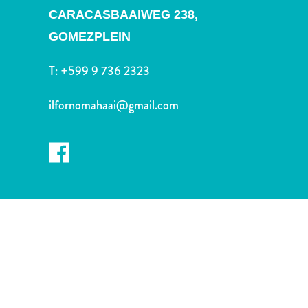
Nachtleben
CARACASBAAIWEG 238,
und
GOMEZPLEIN
Unterhaltung
Natur
T:
+599 9 736 2323
und
Parks
ilfornomahaai@gmail.com
Sehenswürdigkeiten
und
Wahrzeichen
Spa
und
Wellness
Sport
und
Golf
Strände
Tauch-
und