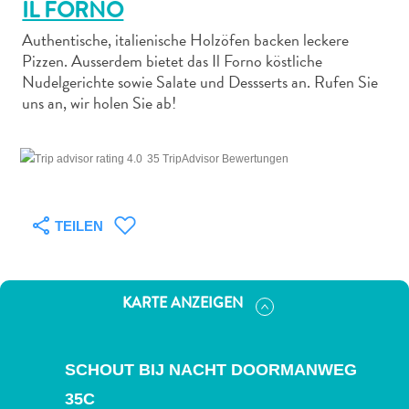
IL FORNO
Authentische, italienische Holzöfen backen leckere
Pizzen. Ausserdem bietet das Il Forno köstliche
Nudelgerichte sowie Salate und Dessserts an. Rufen Sie
uns an, wir holen Sie ab!
Abenteuer
zu
35 TripAdvisor Bewertungen
Land
andere
Einkaufsviertel
TEILEN
Essen
und
trinken
Kunst
KARTE ANZEIGEN
und
Kultur
Mietwagen
SCHOUT BIJ NACHT DOORMANWEG
Museen
35C