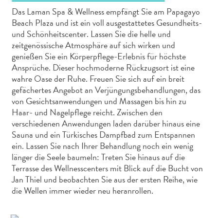
Das Laman Spa & Wellness empfängt Sie am Papagayo
Beach Plaza und ist ein voll ausgestattetes Gesundheits-
und Schönheitscenter. Lassen Sie die helle und
zeitgenössische Atmosphäre auf sich wirken und
genießen Sie ein Körperpflege-Erlebnis für höchste
Abenteuer
Ansprüche. Dieser hochmoderne Rückzugsort ist eine
zu
wahre Oase der Ruhe. Freuen Sie sich auf ein breit
Land
gefächertes Angebot an Verjüngungsbehandlungen, das
von Gesichtsanwendungen und Massagen bis hin zu
andere
Haar- und Nagelpflege reicht. Zwischen den
Einkaufsviertel
verschiedenen Anwendungen laden darüber hinaus eine
Essen
Sauna und ein Türkisches Dampfbad zum Entspannen
und
ein. Lassen Sie nach Ihrer Behandlung noch ein wenig
trinken
länger die Seele baumeln: Treten Sie hinaus auf die
Kunst
Terrasse des Wellnesscenters mit Blick auf die Bucht von
und
Jan Thiel und beobachten Sie aus der ersten Reihe, wie
Kultur
die Wellen immer wieder neu heranrollen.
Mietwagen
Museen