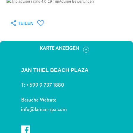
Nachtleben
19 TripAdvisor Bewertungen
und
Unterhaltung
TEILEN
Natur
und
Parks
Sehenswürdigkeiten
KARTE ANZEIGEN
und
Wahrzeichen
Spa
JAN THIEL BEACH PLAZA
und
Wellness
T:
+599 9 737 1880
Sport
und
Besuche Website
Golf
info@laman-spa.com
Strände
Tauch-
und